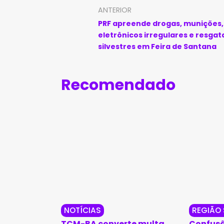
ANTERIOR
PRF apreende drogas, munições,
eletrônicos irregulares e resgat
silvestres em Feira de Santana
Recomendado
NOTÍCIAS
REGIÃO
TCM-BA converte multa
Confusã