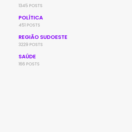
1345 POSTS
POLÍTICA
451 POSTS
REGIÃO SUDOESTE
3229 POSTS
SAÚDE
166 POSTS
REGIÃO SUDOESTE
CHAPADA DIAMANTINA
Mulher é conduzida à
Polícia Militar intercep