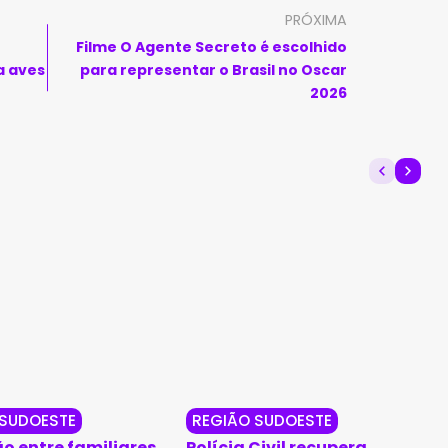
PRÓXIMA
Filme O Agente Secreto é escolhido
a aves
para representar o Brasil no Oscar
2026
 SUDOESTE
REGIÃO SUDOESTE
o entre familiares
Polícia Civil recupera