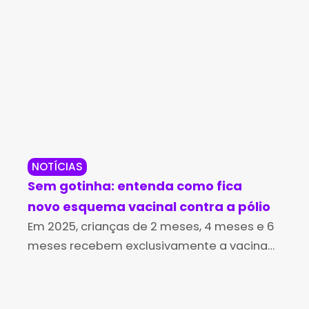
NOTÍCIAS
LI
Sem gotinha: entenda como fica
Ve
novo esquema vacinal contra a pólio
Li
Em 2025, crianças de 2 meses, 4 meses e 6
Uma
meses recebem exclusivamente a vacina
aci
injetável para prevenir casos de
de 
poliomielite, também conhecida como
pro
paralisia infantil. Há também uma dose
Liv