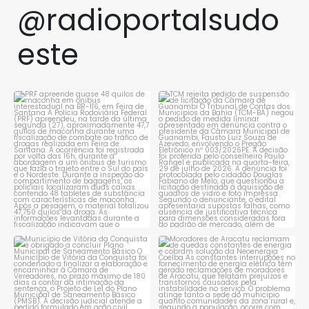
@radioportalsudo
este
PRF apreende quase 48 quilos
TCM rejeita pedido de
de maconha em ônibus
...
suspensão de licitação da
...
1
0
1
0
Município de Vitória da
Moradores de Aracatu
Conquista é obrigado a
...
reclamam de quedas
constantes
...
1
0
1
0