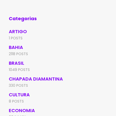
inf
Categorias
ARTIGO
1 POSTS
BAHIA
2118 POSTS
BRASIL
1049 POSTS
CHAPADA DIAMANTINA
330 POSTS
CULTURA
8 POSTS
ECONOMIA