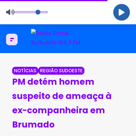
NOTÍCIAS
REGIÃO SUDOESTE
PM detém homem
suspeito de ameaça à
ex-companheira em
Brumado