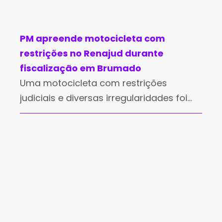
PM apreende motocicleta com
restrições no Renajud durante
fiscalização em Brumado
Uma motocicleta com restrições
judiciais e diversas irregularidades foi
apreendida pela Polícia Militar na tarde
desta segunda-feira (3), em Brumado. A
ação foi realizada por equipes da
Companhia de Emprego