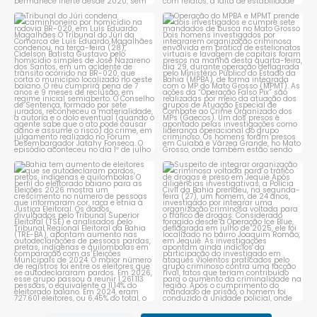
Tribunal do Júri condena
Operação do MPBA e MPMT
caminhoneiro por
...
prende dois investigados e
...
1
0
1
0
Bahia tem aumento de eleitores
Suspeito de integrar
que se autodeclaram
...
organização criminosa
voltada
...
1
0
1
0