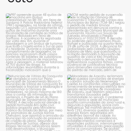
PRF apreende quase 48 quilos
TCM rejeita pedido de
de maconha em ônibus
...
suspensão de licitação da
...
1
0
1
0
Município de Vitória da
Moradores de Aracatu
Conquista é obrigado a
...
reclamam de quedas
constantes
...
1
0
1
0