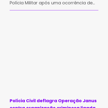
Polícia Militar após uma ocorrência de
ameaça registrada na madrugada
desta terça-feira (4), na Fazenda
Vargem Queimada, zona rural de
Brumado. Um jovem de 23
Polícia Civil deflagra Operação Janus
contra organização criminosa ligada