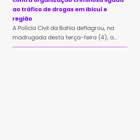
ao tráfico de drogas em Ibicuí e
região
A Polícia Civil da Bahia deflagrou, na
madrugada desta terça-feira (4), a
Operação Janus, voltada à
desarticulação e à asfixia financeira de
uma organização criminosa ligada ao
tráfico de drogas,