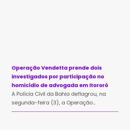
Operação Vendetta prende dois
investigados por participação no
homicídio de advogada em Itororó
A Polícia Civil da Bahia deflagrou, na
segunda-feira (3), a Operação
Vendetta, com o objetivo de cumprir
medidas cautelares no âmbito da
investigação do homicídio da advogada