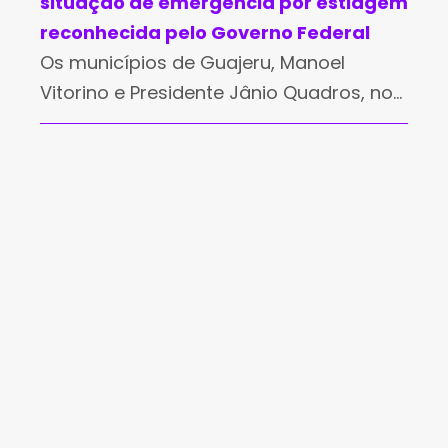
situação de emergência por estiagem
reconhecida pelo Governo Federal
Os municípios de Guajeru, Manoel
Vitorino e Presidente Jânio Quadros, no
sudoeste da Bahia, tiveram a situação
de emergência por estiagem
reconhecida pela Defesa Civil Nacional.
As portarias com os