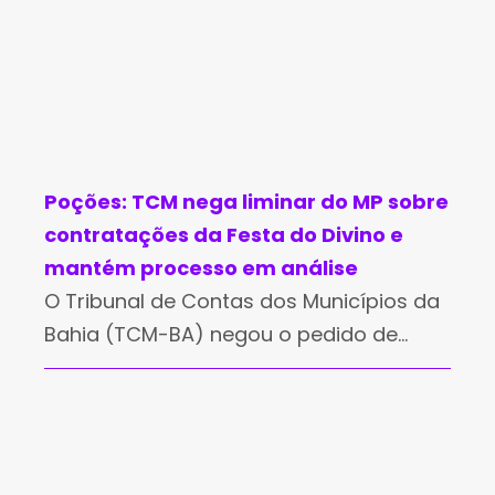
Poções: TCM nega liminar do MP sobre
contratações da Festa do Divino e
mantém processo em análise
O Tribunal de Contas dos Municípios da
Bahia (TCM-BA) negou o pedido de
medida cautelar apresentado pelo
Ministério Público da Bahia (MP-BA) para
suspender pagamentos referentes às
contratações artísticas da