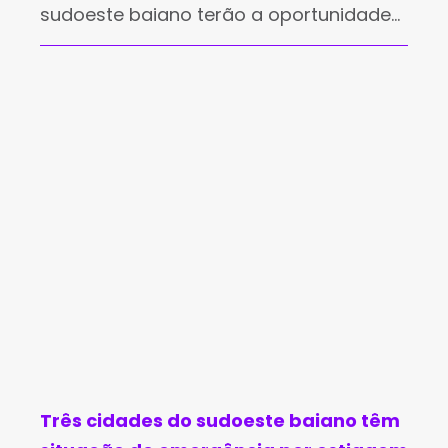
sudoeste baiano terão a oportunidade
de devolver embalagens vazias de
agrotóxicos durante a campanha de
recebimento itinerante promovida pelo
Sistema Campo Limpo. A ação
Três cidades do sudoeste baiano têm