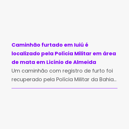
Caminhão furtado em Iuiú é
localizado pela Polícia Militar em área
de mata em Licínio de Almeida
Um caminhão com registro de furto foi
recuperado pela Polícia Militar da Bahia
na tarde de segunda-feira (3), durante
uma ação realizada na zona rural de
Licínio de Almeida. A