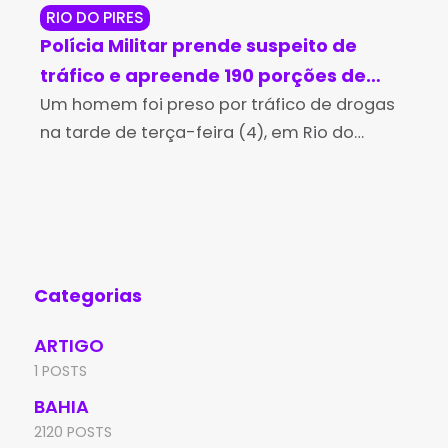
RIO DO PIRES
JE
Polícia Militar prende suspeito de
Op
tráfico e apreende 190 porções de
ma
cocaína em Rio do Pires
Um homem foi preso por tráfico de drogas
cr
A P
na tarde de terça-feira (4), em Rio do
man
Je
Pires, após uma perseguição realizada por
Per
policiais militares da 4ª Companhia
Jeq
Independente da Polícia
man
Categorias
ARTIGO
1 POSTS
BAHIA
2120 POSTS