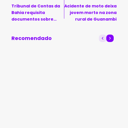
Tribunal de Contas da
Acidente de moto deixa
Bahia requisita
jovem morto na zona
documentos sobre
rural de Guanambi
pregão em Livramento
de Nossa Senhora
Recomendado