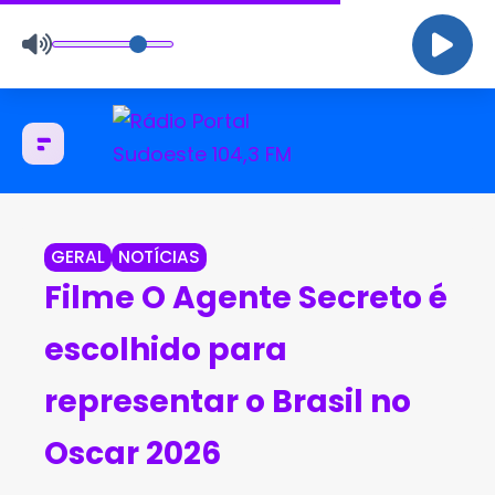
GERAL
NOTÍCIAS
Filme O Agente Secreto é
escolhido para
representar o Brasil no
Oscar 2026