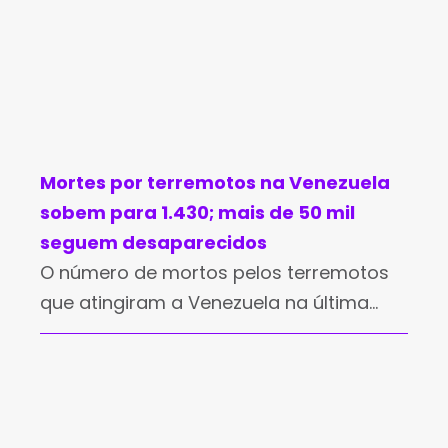
Mortes por terremotos na Venezuela
sobem para 1.430; mais de 50 mil
seguem desaparecidos
O número de mortos pelos terremotos
que atingiram a Venezuela na última
quarta-feira (24) subiu para 1.430,
segundo balanço divulgado pelo
governo neste sábado (27). Os dados
também apontam mais