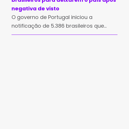
negativa de visto
O governo de Portugal iniciou a
notificação de 5.386 brasileiros que
deverão deixar o país após terem seus
pedidos de residência negados. A
informação foi divulgada pela imprensa
portuguesa nesta