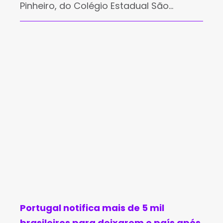
Pinheiro, do Colégio Estadual São
Vicente de Paulo, em Bom Jesus da
Lapa, estão em Bogotá, na Colômbia,
onde apresentam o projeto “O avatar
Portugal notifica mais de 5 mil
brasileiros para deixarem o país após