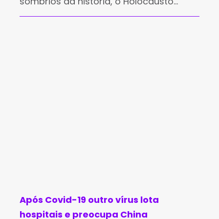
sombrios da história, o Holocausto
deixou um legado de dor e reflexão que
ainda ecoa no presente. Em 27 de
janeiro de 1945, cerca de
Após Covid-19 outro vírus lota
hospitais e preocupa China