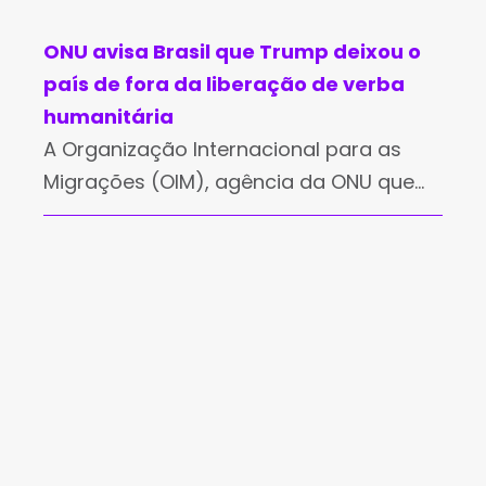
ONU avisa Brasil que Trump deixou o
país de fora da liberação de verba
humanitária
A Organização Internacional para as
Migrações (OIM), agência da ONU que
apoia migrantes e refugiados, informou
ao governo brasileiro que o país foi
excluído da liberação de verbas para
programas