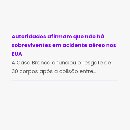
Autoridades afirmam que não há
sobreviventes em acidente aéreo nos
EUA
A Casa Branca anunciou o resgate de
30 corpos após a colisão entre
um avião de passageiros da American
Airlines, que levava 64 passageiros, e
um helicóptero militar com três
ocupantes, na