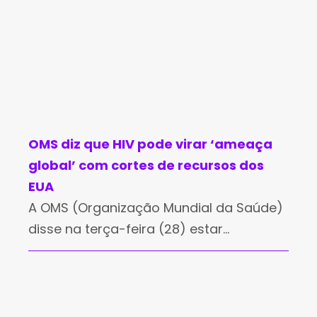
OMS diz que HIV pode virar ‘ameaça
global’ com cortes de recursos dos
EUA
A OMS (Organização Mundial da Saúde)
disse na terça-feira (28) estar
preocupada com a suspensão de
recursos dos EUA para programas de
combate ao HIV e alertou que isso pode