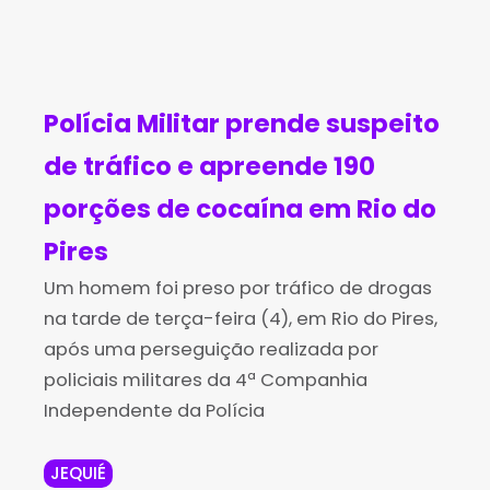
gad
dos
ma
tati
os
em
de
va
por
ope
fog
de
Polícia Militar prende suspeito
cri
raç
o
gol
de tráfico e apreende 190
me
ão
dur
pe
porções de cocaína em Rio do
s de
de
ant
dur
Pires
ext
co
e a
ant
Um homem foi preso por tráfico de drogas
na tarde de terça-feira (4), em Rio do Pires,
ors
mb
ope
e
após uma perseguição realizada por
ão
ate
raç
ca
policiais militares da 4ª Companhia
Independente da Polícia
e
ao
ão
mp
agi
tráf
Ulti
anh
JEQUIÉ