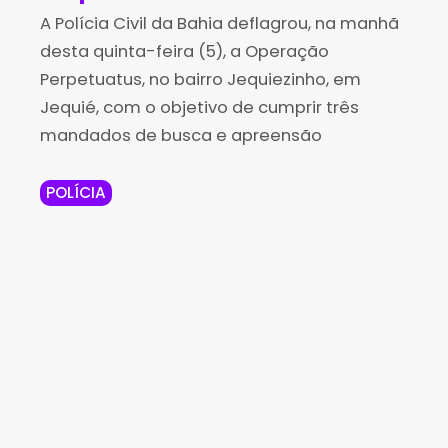
A Polícia Civil da Bahia deflagrou, na manhã
de
desta quinta-feira (5), a Operação
alto
Perpetuatus, no bairro Jequiezinho, em
cus
Jequié, com o objetivo de cumprir três
mandados de busca e apreensão
to
POLÍCIA