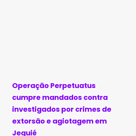
ota
ico
o
a
ge
de
em
par
m
dro
Car
a
em
gas
aíb
co
Jeq
em
as
mp
uié
Bru
ra
ma
de
Operação Perpetuatus
do
me
cumpre mandados contra
dic
investigados por crimes de
am
extorsão e agiotagem em
ent
Jequié
o