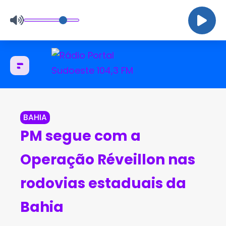
BAHIA
PM segue com a
Operação Réveillon nas
rodovias estaduais da
Bahia