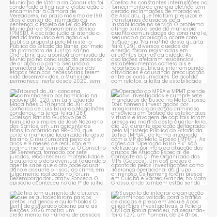
Conquista é obrigado a
...
reclamam de quedas
constantes
...
1
0
1
0
Tribunal do Júri condena
Operação do MPBA e MPMT
caminhoneiro por
...
prende dois investigados e
...
1
0
1
0
Bahia tem aumento de eleitores
Suspeito de integrar
que se autodeclaram
...
organização criminosa
voltada
...
1
0