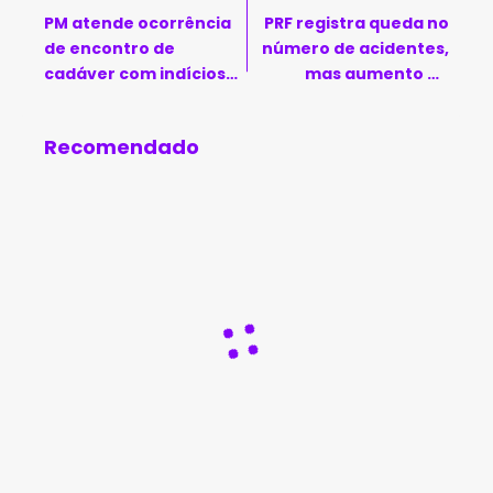
PM atende ocorrência
PRF registra queda no
de encontro de
número de acidentes,
cadáver com indícios
mas aumento de
de morte natural em
mortes nas rodovias
Urandi
federais da Bahia
Recomendado
durante o Natal 2025