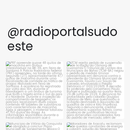
@radioportalsudo
este
PRF apreende quase 48 quilos
TCM rejeita pedido de
de maconha em ônibus
...
suspensão de licitação da
...
1
0
1
0
Município de Vitória da
Moradores de Aracatu