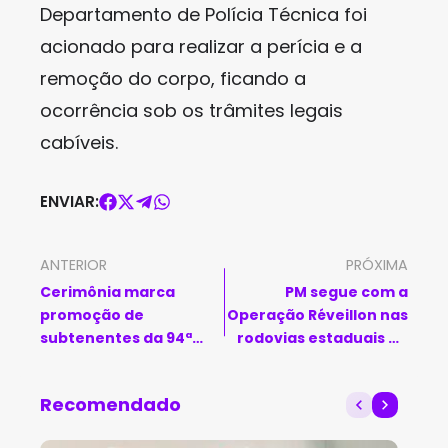
Departamento de Polícia Técnica foi
acionado para realizar a perícia e a
remoção do corpo, ficando a
ocorrência sob os trâmites legais
cabíveis.
ENVIAR:
ANTERIOR
PRÓXIMA
Cerimônia marca
PM segue com a
promoção de
Operação Réveillon nas
subtenentes da 94ª
rodovias estaduais da
CIPM na Câmara de
Bahia
Vereadores de Caetité
Recomendado