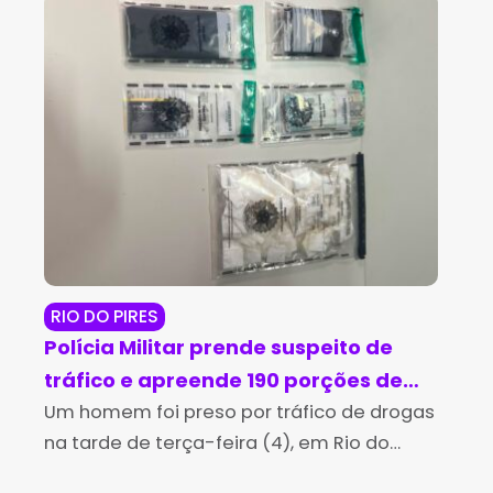
RIO DO PIRES
JE
Polícia Militar prende suspeito de
Op
tráfico e apreende 190 porções de
ma
cocaína em Rio do Pires
Um homem foi preso por tráfico de drogas
cr
A P
na tarde de terça-feira (4), em Rio do
man
Je
Pires, após uma perseguição realizada por
Per