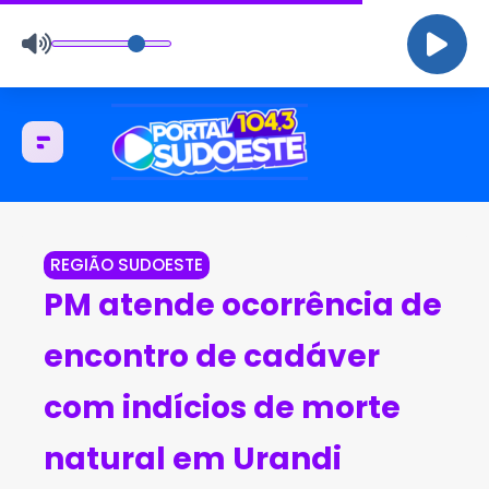
REGIÃO SUDOESTE
PM atende ocorrência de
encontro de cadáver
com indícios de morte
natural em Urandi