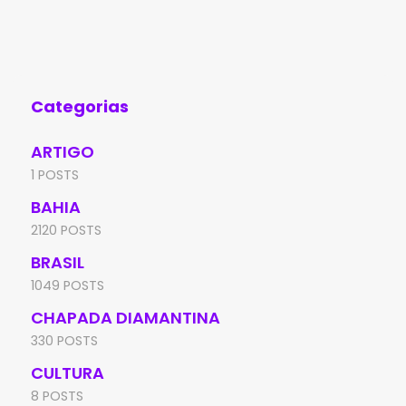
policiais militares da 4ª Companhia
Jeq
Independente da Polícia
man
Categorias
ARTIGO
1 POSTS
BAHIA
2120 POSTS
BRASIL
1049 POSTS
CHAPADA DIAMANTINA
330 POSTS
CULTURA
8 POSTS