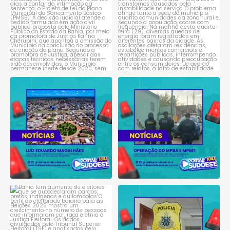
1
0
Tribunal do Júri condena
Operação do MPBA e MPMT
caminhoneiro por
...
prende dois investigados e
...
1
0
1
0
Bahia tem aumento de eleitores
Suspeito de integrar
que se autodeclaram
...
organização criminosa
voltada
...
1
0
1
0