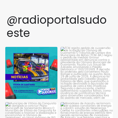
@radioportalsudo
este
PRF apreende quase 48 quilos
TCM rejeita pedido de
de maconha em ônibus
...
suspensão de licitação da
...
1
0
1
0
Município de Vitória da
Moradores de Aracatu
Conquista é obrigado a
...
reclamam de quedas
constantes
...
1
0