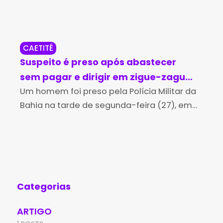
CAETITÉ
RE
Suspeito é preso após abastecer
Aci
sem pagar e dirigir em zigue-zague
psi
em Caetité
Um homem foi preso pela Polícia Militar da
26
Um 
Bahia na tarde de segunda-feira (27), em
man
Caetité, após ser acusado de abastecer
nas
um veículo e deixar um posto de
no 
combustíveis sem
sud
Categorias
ARTIGO