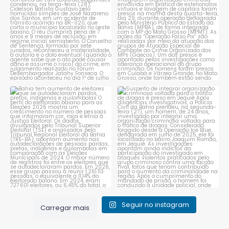
1
0
1
0
Bahia tem aumento de eleitores
Suspeito de integrar
que se autodeclaram
...
organização criminosa
voltada
...
1
0
1
0
Seguir no instagram
Carregar mais