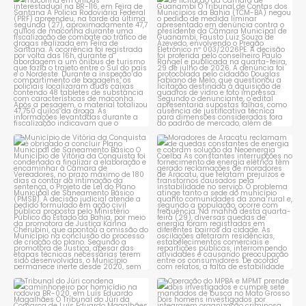
PRF apreende quase 48 quilos
TCM rejeita pedido de
de maconha em ônibus
...
suspensão de licitação da
...
1
0
1
0
Município de Vitória da
Moradores de Aracatu
Conquista é obrigado a
...
reclamam de quedas
constantes
...
1
0
1
0
Tribunal do Júri condena
Operação do MPBA e MPMT
caminhoneiro por
...
prende dois investigados e
...