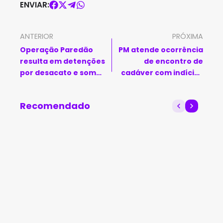
ENVIAR:
ANTERIOR
PRÓXIMA
Operação Paredão
PM atende ocorrência
resulta em detenções
de encontro de
por desacato e som
cadáver com indícios
alto em Brumado
de morte natural em
Urandi
Recomendado