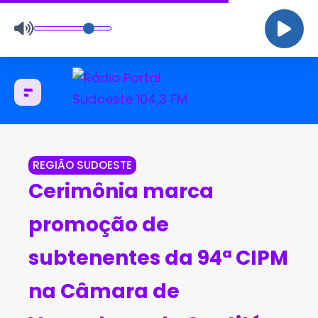
REGIÃO SUDOESTE
Cerimônia marca
promoção de
subtenentes da 94ª CIPM
na Câmara de