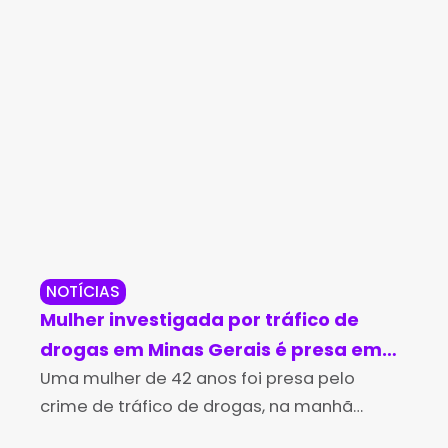
NOTÍCIAS
NO
Mulher investigada por tráfico de
‘Se
drogas em Minas Gerais é presa em
pr
Piripá
Uma mulher de 42 anos foi presa pelo
di
Um 
crime de tráfico de drogas, na manhã
de 
pr
desta sexta-feira (13), no centro do
Ubi