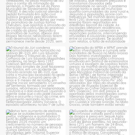
1
0
Tribunal do Júri condena
Operação do MPBA e MPMT
caminhoneiro por
...
prende dois investigados e
...
1
0
1
0
Bahia tem aumento de eleitores
Suspeito de integrar
que se autodeclaram
...
organização criminosa
voltada
...
1
0
1
0