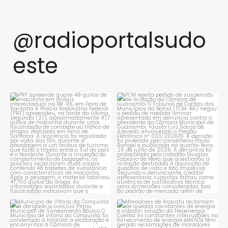
@radioportalsudo
este
PRF apreende quase 48 quilos
TCM rejeita pedido de
de maconha em ônibus
...
suspensão de licitação da
...
1
0
1
0
Município de Vitória da
Moradores de Aracatu
Conquista é obrigado a
...
reclamam de quedas
constantes
...
1
0