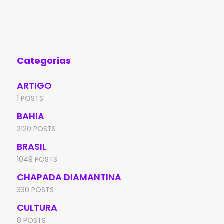
município de Piripá, em cumprimento de
não
mandado de prisão
mun
Categorias
ARTIGO
1 POSTS
BAHIA
2120 POSTS
BRASIL
1049 POSTS
CHAPADA DIAMANTINA
330 POSTS
CULTURA
8 POSTS