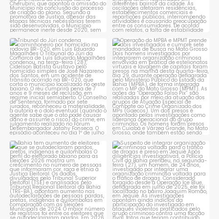
Tribunal do Júri condena
Operação do MPBA e MPMT
caminhoneiro por
...
prende dois investigados e
...
1
0
1
0
Bahia tem aumento de eleitores
Suspeito de integrar
que se autodeclaram
...
organização criminosa
voltada
...
1
0
1
0