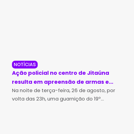
NOTÍCIAS
BA
Ação policial no centro de Jitaúna
Ba
resulta em apreensão de armas e
um 
drogas
Na noite de terça-feira, 26 de agosto, por
Ju
Um 
volta das 23h, uma guarnição do 19º
coc
Batalhão de Polícia Militar realizava rondas
de 
no centro de Jitaúna quando indivíduos, ao
pel
avistarem a
(1º)