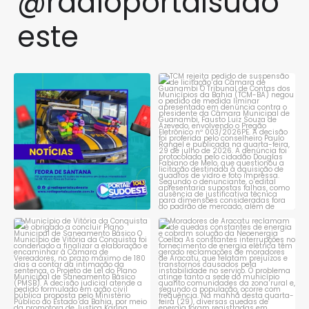
@radioportalsudo
este
PRF apreende quase 48 quilos
TCM rejeita pedido de
de maconha em ônibus
...
suspensão de licitação da
...
1
0
1
0
Município de Vitória da
Moradores de Aracatu
Conquista é obrigado a
...
reclamam de quedas
constantes
...
1
0
1
0