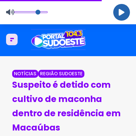
NOTÍCIAS
REGIÃO SUDOESTE
Suspeito é detido com
cultivo de maconha
dentro de residência em
Macaúbas