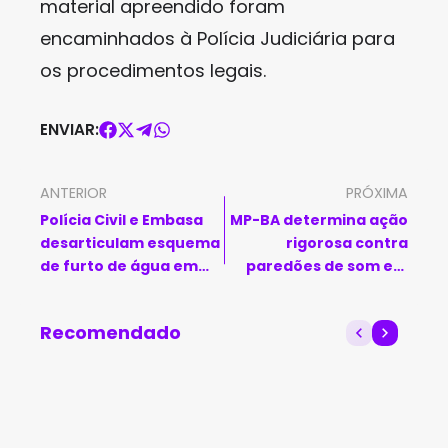
material apreendido foram
encaminhados à Polícia Judiciária para
os procedimentos legais.
ENVIAR:
ANTERIOR
PRÓXIMA
Polícia Civil e Embasa
MP-BA determina ação
desarticulam esquema
rigorosa contra
de furto de água em
paredões de som em
Vitória da Conquista
Livramento de Nossa
Senhora
Recomendado