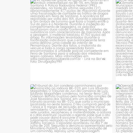
cigarros contrabandeados.
provisór
PRF apreende quase 48 quilos de maconha
TCM 
em ônibus
...
cumprir
1
0
cautelar
Tribunal do Júri condena caminhoneiro
Opera
por
...
1
0