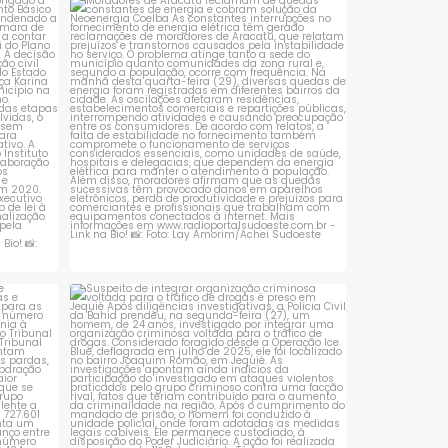
zona rural de
contas de
sta é
Moradores de Aracatu reclamam de
quedas constantes
...
1
0
 que se
Suspeito de integrar organização criminosa
voltada
...
1
0