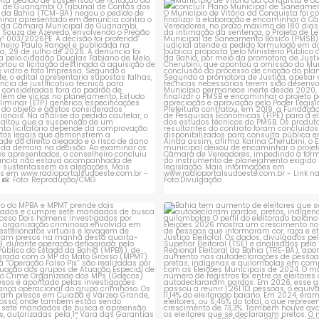
ia, e terá que
descarga
rejeita pedido de suspensão de
Município de Vitória da Conqui
licitação da
...
obrigado a
...
 medidas
1
0
1
0
es,
ção do MPBA e MPMT prende dois
Bahia tem aumento de eleitores
investigados e
...
autodeclaram
...
1
0
1
0