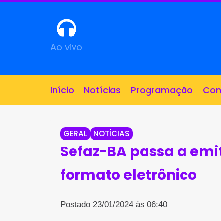
Ao vivo
Início
Notícias
Programação
Con
GERAL
NOTÍCIAS
Sefaz-BA passa a emit
formato eletrônico
Postado 23/01/2024 às 06:40