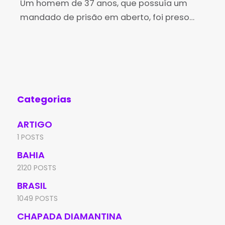
Brumado
Um homem de 37 anos, que possuía um
no
Os 
mandado de prisão em aberto, foi preso
Des
pela Polícia Militar na tarde desta sexta-
(Id
feira (7), no bairro Irmã Dulce, em Brumado.
Edu
A
de 
Aní
Categorias
ARTIGO
1 POSTS
BAHIA
2120 POSTS
BRASIL
1049 POSTS
CHAPADA DIAMANTINA