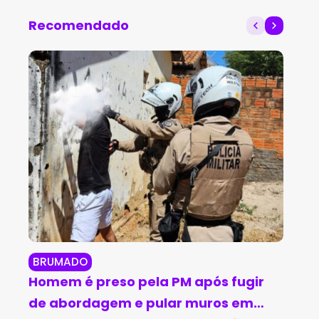
Recomendado
BRUMADO
BR
Homem é preso pela PM após fugir
Br
de abordagem e pular muros em
in