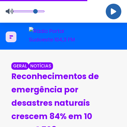
GERAL
NOTÍCIAS
Reconhecimentos de
emergência por
desastres naturais
crescem 84% em 10