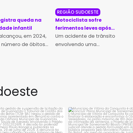
REGIÃO SUDOESTE
egistra queda na
Motociclista sofre
dade infantil
ferimentos leves após
 alcançou, em 2024,
acidente com ônibus em
Um acidente de trânsito
Palmas de Monte Alto
 número de óbitos
envolvendo uma
ças de 0 a 4 anos
motocicleta e um ônibus foi
mos três anos,
registrado no início da tarde
 dados do Sistema
desta quarta-feira (11) no
rmações sobre
centro de Palmas de Monte
ade (SIM), do
Alto, no sudoeste da Bahia.
doeste
io
rejeita pedido de suspensão de
Município de Vitória da Conqui
licitação da
...
obrigado a
...
1
0
1
0