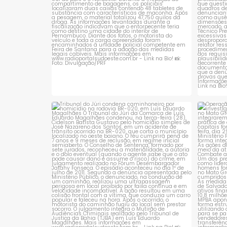
Tribunal do Júri condena caminhoneiro
Opera
por
...
1
0