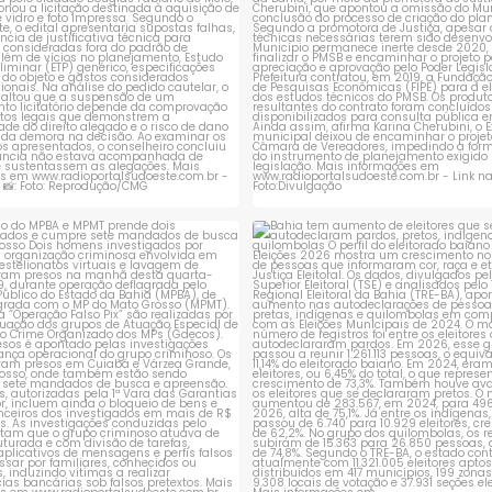
ção do MPBA e MPMT prende dois
Bahia tem aumento de eleitores
investigados e
...
autodeclaram
...
1
0
1
0