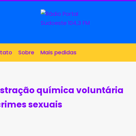
tato
Sobre
Mais pedidas
stração química voluntária
crimes sexuais