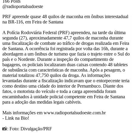
166 Posts
@radioportalsudoeste
PRF apreende quase 48 quilos de maconha em ônibus interestadual
na BR-116, em Feira de Santana
A Polícia Rodoviária Federal (PRF) apreendeu, na tarde da última
segunda (27), aproximadamente 47,7 quilos de maconha durante
uma fiscalização de combate ao tráfico de drogas realizada em Feira
de Santana. A ocorrência foi registrada por volta das 16h, durante a
abordagem a um ônibus de turismo que fazia o trajeto entre o Sul do
país e o Nordeste. Durante a inspeção do compartimento de
bagagens, os policiais localizaram duas caixas contendo 48 tabletes
de substância com características de maconha. Após a pesagem, o
material totalizou 47,750 quilos da droga. As informações
levantadas durante a fiscalização indicavam que o entorpecente teria
como destino uma cidade do interior de Pernambuco. Diante dos
fatos, o motorista do veículo e toda a carga apreendida foram
encaminhados à unidade policial competente em Feira de Santana
para a adoção das medidas legais cabíveis.
Mais informações em www.radioportalsudoeste.com.br
- Link na Bio!
📸: Foto: Divulgação/PRF