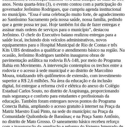
anos. Nesta quarta-feira (3), o evento contou com a participação do
governador Jerônimo Rodrigues, que cumpriu agenda institucional
no município. “Essa é uma celebração muito forte, de agradecimento
ao Santíssimo Sacramento pela nossa saúde, nossa família, pedindo
que a gente possa ter paz. Hoje também foi dia de fazer entregas e
assinar mais ordens de serviços para o município”, destacou
Jerônimo. O chefe do Executivo baiano realizou entregas para a
saúde local, incluindo dois veículos administrativos, novos
equipamentos para o Hospital Municipal de Rio de Contas e três
Kits UBS destinados a qualificar o atendimento básico na região. Na
ocasião, Jerônimo Rodrigues também inaugurou obras de
pavimentação asfáltica na rodovia BA-148, por meio do Programa
Bahia em Movimento. A intervenção contemplou os trechos entre a
rodovia e o acesso à sede municipal e ao distrito de Marcolino
Moura, totalizando três quilômetros de extensão, com investimento
superior a R$ 2,6 milhões. Na área da educação e da inclusão
digital, foi entregue a reforma civil e elétrica do anexo do Colégio
Estadual Carlos Souto, no distrito de Arapiranga, proporcionando
mais segurança e conforto para estudantes e profissionais da
educação. Também foram entregues novos pontos do Programa
Conecta Bahia, ampliando o acesso gratuito à internet na Praça da
Matriz Maestro Esaú Pinto, na sede do município; na Praça da
Comunidade Quilombola de Baraúnas; e na Praça Santo Antônio,
no distrito de Mato Grosso. O saneamento básico recebeu reforço
com a inauguração da ampliação e reforma do Sistema Integrado de