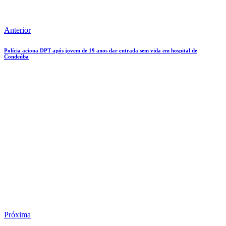
Anterior
Polícia aciona DPT após jovem de 19 anos dar entrada sem vida em hospital de
Condeúba
Próxima