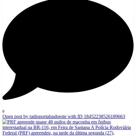
0
Open post by radioportalsudoeste with ID 18452238526189663