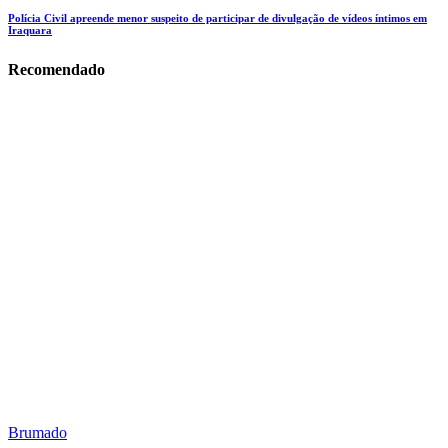
Polícia Civil apreende menor suspeito de participar de divulgação de vídeos íntimos em
Iraquara
Recomendado
Brumado