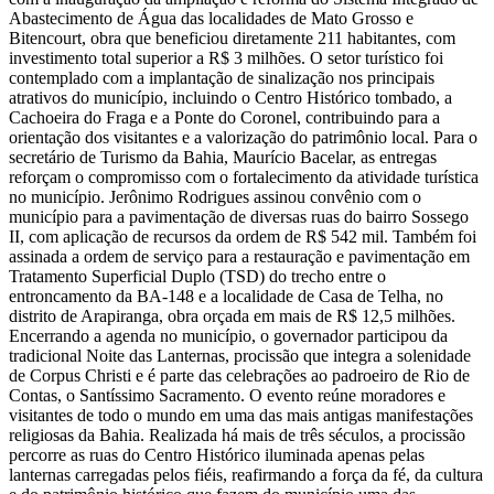
Abastecimento de Água das localidades de Mato Grosso e
Bitencourt, obra que beneficiou diretamente 211 habitantes, com
investimento total superior a R$ 3 milhões. O setor turístico foi
contemplado com a implantação de sinalização nos principais
atrativos do município, incluindo o Centro Histórico tombado, a
Cachoeira do Fraga e a Ponte do Coronel, contribuindo para a
orientação dos visitantes e a valorização do patrimônio local. Para o
secretário de Turismo da Bahia, Maurício Bacelar, as entregas
reforçam o compromisso com o fortalecimento da atividade turística
no município. Jerônimo Rodrigues assinou convênio com o
município para a pavimentação de diversas ruas do bairro Sossego
II, com aplicação de recursos da ordem de R$ 542 mil. Também foi
assinada a ordem de serviço para a restauração e pavimentação em
Tratamento Superficial Duplo (TSD) do trecho entre o
entroncamento da BA-148 e a localidade de Casa de Telha, no
distrito de Arapiranga, obra orçada em mais de R$ 12,5 milhões.
Encerrando a agenda no município, o governador participou da
tradicional Noite das Lanternas, procissão que integra a solenidade
de Corpus Christi e é parte das celebrações ao padroeiro de Rio de
Contas, o Santíssimo Sacramento. O evento reúne moradores e
visitantes de todo o mundo em uma das mais antigas manifestações
religiosas da Bahia. Realizada há mais de três séculos, a procissão
percorre as ruas do Centro Histórico iluminada apenas pelas
lanternas carregadas pelos fiéis, reafirmando a força da fé, da cultura