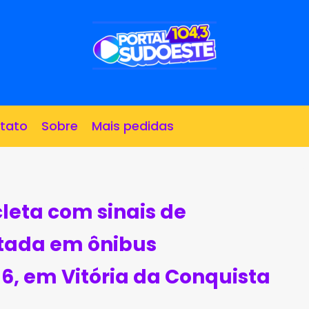
tato
Sobre
Mais pedidas
leta com sinais de
tada em ônibus
16, em Vitória da Conquista