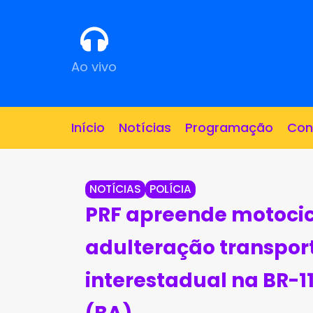
Ao vivo
Início
Notícias
Programação
Con
NOTÍCIAS
POLÍCIA
PRF apreende motocic
adulteração transpor
interestadual na BR-1