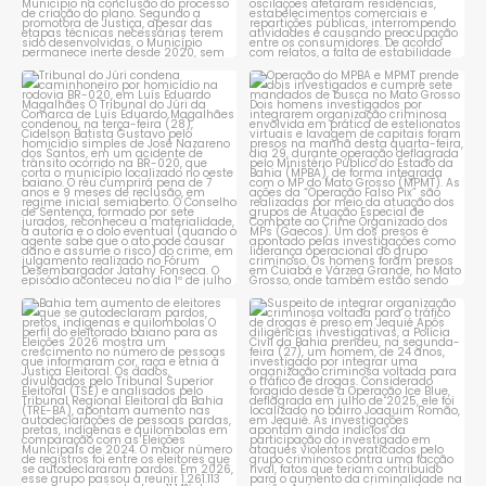
Tribunal do Júri condena
Operação do MPBA e MPMT
caminhoneiro por
...
prende dois investigados e
...
1
0
1
0
Bahia tem aumento de eleitores
Suspeito de integrar
que se autodeclaram
...
organização criminosa
voltada
...
1
0
1
0