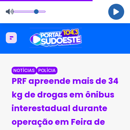
NOTÍCIAS
POLÍCIA
PRF apreende mais de 34
kg de drogas em ônibus
interestadual durante
operação em Feira de