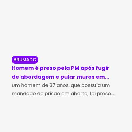
BRUMADO
BR
Homem é preso pela PM após fugir
Br
de abordagem e pular muros em
in
Brumado
Um homem de 37 anos, que possuía um
no
Os 
mandado de prisão em aberto, foi preso
Des
pela Polícia Militar na tarde desta sexta-
(Id
feira (7), no bairro Irmã Dulce, em Brumado.
Edu
A
de 
Aní