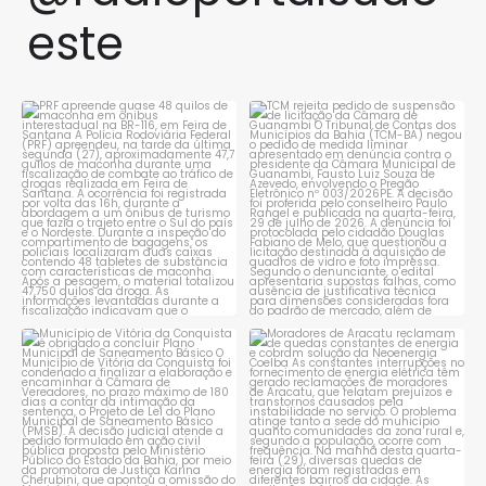
este
PRF apreende quase 48 quilos
TCM rejeita pedido de
de maconha em ônibus
...
suspensão de licitação da
...
1
0
1
0
Município de Vitória da
Moradores de Aracatu
Conquista é obrigado a
...
reclamam de quedas
constantes
...
1
0
1
0