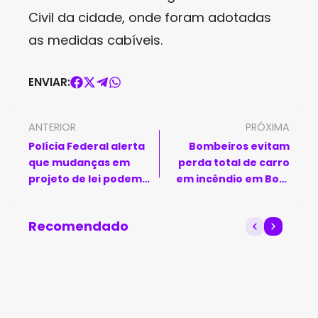
Civil da cidade, onde foram adotadas
as medidas cabíveis.
ENVIAR:
ANTERIOR
PRÓXIMA
Polícia Federal alerta
Bombeiros evitam
que mudanças em
perda total de carro
projeto de lei podem
em incêndio em Bom
enfraquecer combate
Jesus da Lapa
ao crime organizado
Recomendado