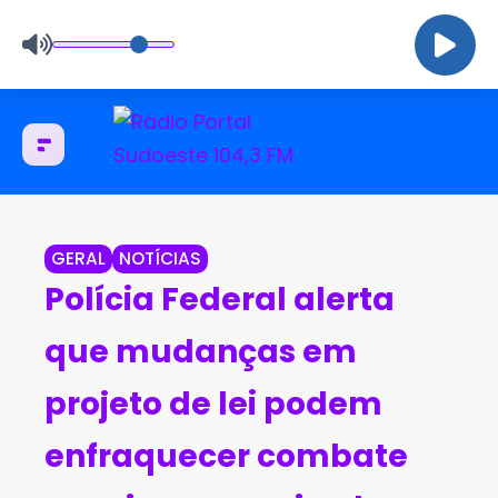
GERAL
NOTÍCIAS
Polícia Federal alerta
que mudanças em
projeto de lei podem
enfraquecer combate