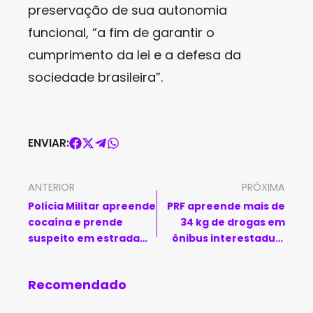
preservação de sua autonomia
funcional, “a fim de garantir o
cumprimento da lei e a defesa da
sociedade brasileira”.
ENVIAR:
ANTERIOR
PRÓXIMA
Polícia Militar apreende
PRF apreende mais de
cocaína e prende
34 kg de drogas em
suspeito em estrada
ônibus interestadual
rural de Macaúbas
durante operação em
Feira de Santana
Recomendado