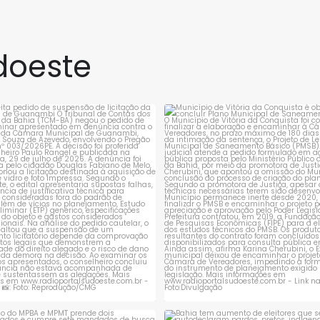
doeste
rejeita pedido de suspensão de
Município de Vitória da Conqui
licitação da
...
obrigado a
...
1
0
1
0