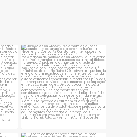
sta é
Moradores de Aracatu reclamam de
quedas constantes
...
1
0