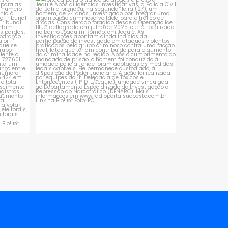
 que se
Suspeito de integrar organização criminosa
voltada
...
1
0