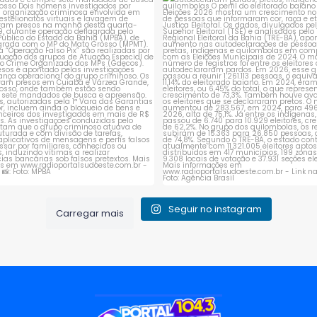
ção do MPBA e MPMT prende dois
Bahia tem aumento de eleitores
investigados e
...
autodeclaram
...
1
0
1
0
Seguir no instagram
Carregar mais