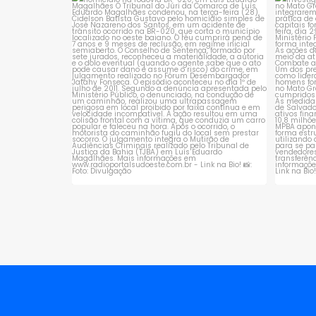
Tribunal do Júri condena caminhoneiro
Opera
por
...
1
0