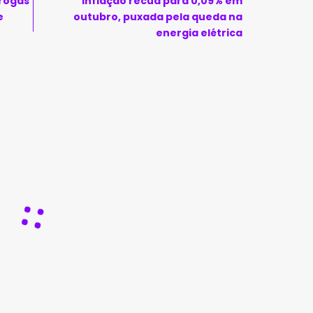
drogas
Inflação recua para 0,09% em
e
outubro, puxada pela queda na
energia elétrica