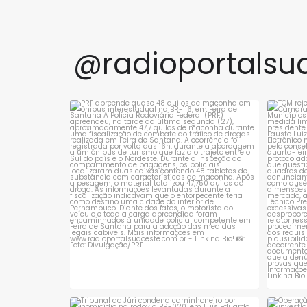
@radioportalsu
PRF apreende quase 48 quilos de maconha
TCM 
em ônibus
...
1
0