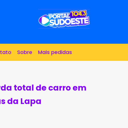
tato
Sobre
Mais pedidas
da total de carro em
s da Lapa