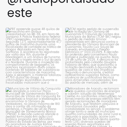
este
PRF apreende quase 48 quilos
TCM rejeita pedido de
de maconha em ônibus
...
suspensão de licitação da
...
1
0
1
0
Município de Vitória da
Moradores de Aracatu
Conquista é obrigado a
...
reclamam de quedas
constantes
...
1
0
1
0