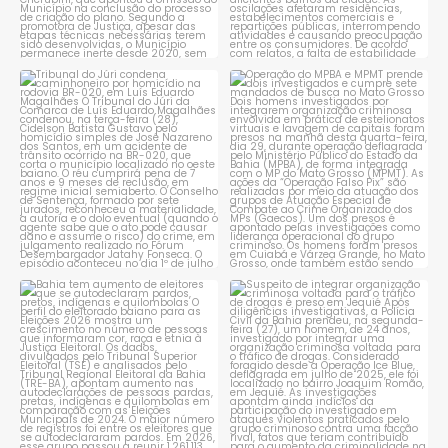
Tribunal do Júri condena
Operação do MPBA e MPMT
caminhoneiro por
...
prende dois investigados e
...
1
0
1
0
Bahia tem aumento de eleitores
Suspeito de integrar
que se autodeclaram
...
organização criminosa
voltada
...
1
0
1
0