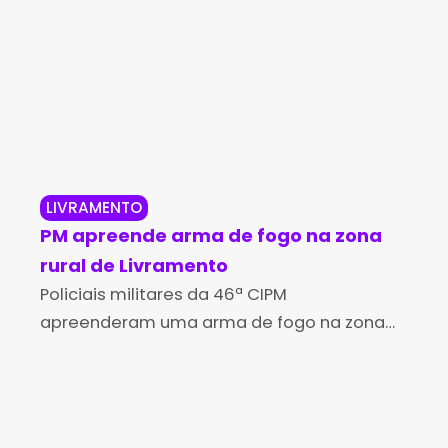
LIVRAMENTO
NO
PM apreende arma de fogo na zona
Vit
rural de Livramento
da 
Policiais militares da 46ª CIPM
ba
O d
apreenderam uma arma de fogo na zona
gar
rural de Livramento de Nossa Senhora. A
Jer
data da apreensão não foi informada,
Pol
contudo, a divulgação ocorreu nesta
ref
seg