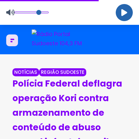
NOTÍCIAS
REGIÃO SUDOESTE
Polícia Federal deflagra
operação Kori contra
armazenamento de
conteúdo de abuso