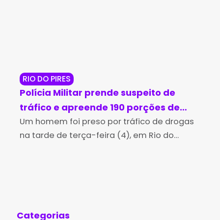
RIO DO PIRES
JE
Polícia Militar prende suspeito de
Op
tráfico e apreende 190 porções de
ma
cocaína em Rio do Pires
Um homem foi preso por tráfico de drogas
cr
A P
na tarde de terça-feira (4), em Rio do
man
Je
Pires, após uma perseguição realizada por
Per
policiais militares da 4ª Companhia
Jeq
Independente da Polícia
man
Categorias