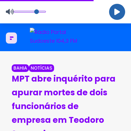
BAHIA
NOTÍCIAS
MPT abre inquérito para
apurar mortes de dois
funcionários de
empresa em Teodoro