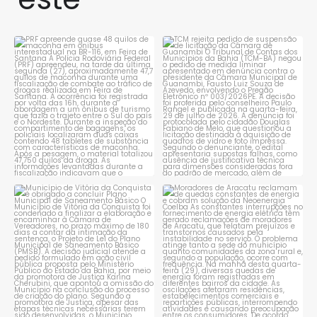
PRF apreende quase 48 quilos
TCM rejeita pedido de
de maconha em ônibus
...
suspensão de licitação da
...
1
0
1
0
Município de Vitória da
Moradores de Aracatu
Conquista é obrigado a
...
reclamam de quedas
constantes
...
1
0
1
0