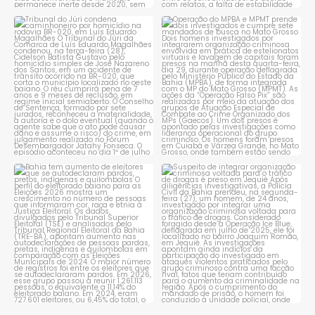
Tribunal do Júri condena
Operação do MPBA e MPMT
caminhoneiro por
...
prende dois investigados e
...
1
0
1
0
Bahia tem aumento de eleitores
Suspeito de integrar
que se autodeclaram
...
organização criminosa
voltada
...
1
0
1
0