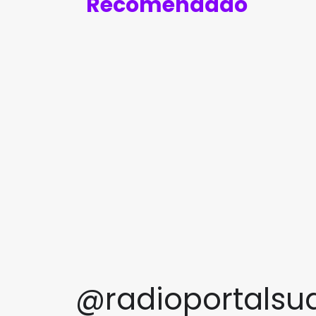
Recomendado
@radioportalsu