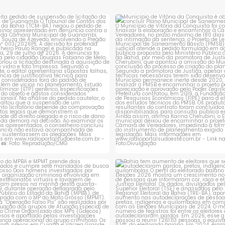
rejeita pedido de suspensão de
Município de Vitória da Conqui
licitação da
...
obrigado a
...
1
0
1
0
ção do MPBA e MPMT prende dois
Bahia tem aumento de eleitores
investigados e
...
autodeclaram
...
1
0
1
0