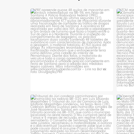
PRF apreende quase 48 quilos de maconha
TCM 
em ônibus
...
1
0
Tribunal do Júri condena caminhoneiro
Opera
por
...
1
0