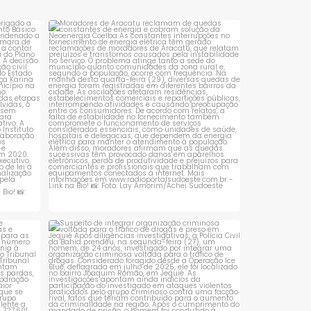
sta é
Moradores de Aracatu reclamam de
quedas constantes
...
1
0
 que se
Suspeito de integrar organização criminosa
voltada
...
1
0