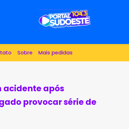
tato
Sobre
Mais pedidas
m acidente após
ado provocar série de