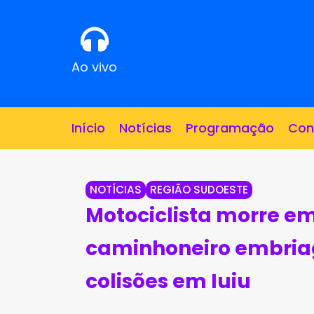
Ao vivo
Início
Notícias
Programação
Con
NOTÍCIAS
REGIÃO SUDOESTE
Motociclista morre e
caminhoneiro embriag
colisões em Iuiu