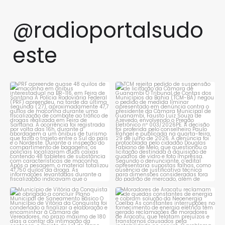
@radioportalsudo
este
PRF apreende quase 48 quilos
TCM rejeita pedido de
de maconha em ônibus
...
suspensão de licitação da
...
1
0
1
0
Município de Vitória da
Moradores de Aracatu
Conquista é obrigado a
...
reclamam de quedas
constantes
...
1
0
1
0