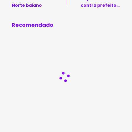
Norte baiano
contra prefeito e
candidato aliado em
Ilhéus
Recomendado