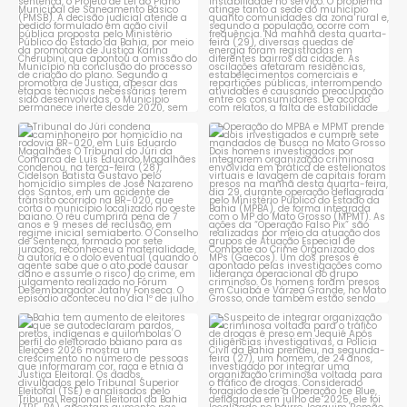
Tribunal do Júri condena
Operação do MPBA e MPMT
caminhoneiro por
...
prende dois investigados e
...
1
0
1
0
Bahia tem aumento de eleitores
Suspeito de integrar
que se autodeclaram
...
organização criminosa
voltada
...
1
0
1
0