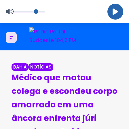
BAHIA
NOTÍCIAS
Médico que matou
colega e escondeu corpo
amarrado em uma
âncora enfrenta júri