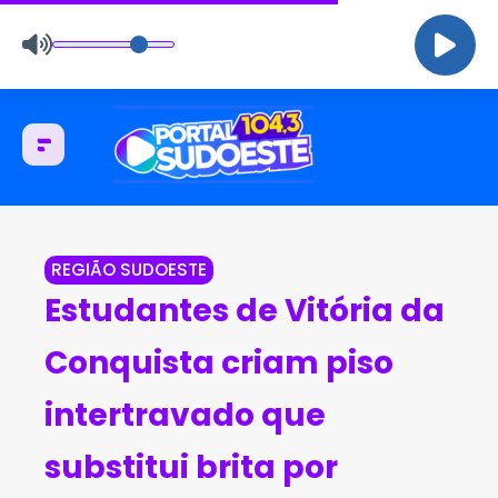
REGIÃO SUDOESTE
Estudantes de Vitória da
Conquista criam piso
intertravado que
substitui brita por