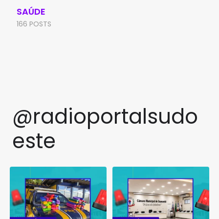
SAÚDE
166 POSTS
@radioportalsudo
este
PRF apreende quase 48 quilos
TCM rejeita pedido de
de maconha em ônibus
...
suspensão de licitação da
...
1
0
1
0