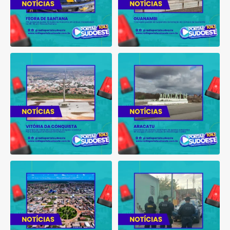
Município de Vitória da
Moradores de Aracatu
Conquista é obrigado a
...
reclamam de quedas
constantes
...
1
0
1
0
Tribunal do Júri condena
Operação do MPBA e MPMT
caminhoneiro por
...
prende dois investigados e
...
1
0
1
0