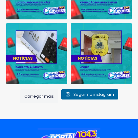
Bahia tem aumento de eleitores
Suspeito de integrar
que se autodeclaram
...
organização criminosa
voltada
...
1
0
1
0
Seguir no instagram
Carregar mais