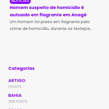
NOTÍCIAS
NO
Homem suspeito de homicídio é
Gua
autuado em flagrante em Anagé
pe
Um homem foi preso em flagrante pelo
ben
O m
crime de homicídio, durante os festejos
imp
juninos da cidade de Anagé, na manhã de
qua
domingo (22). Jorlinton Harlen Pereira, de
Atr
20 anos, foi
Vit
Categorias
ARTIGO
1 POSTS
BAHIA
2120 POSTS