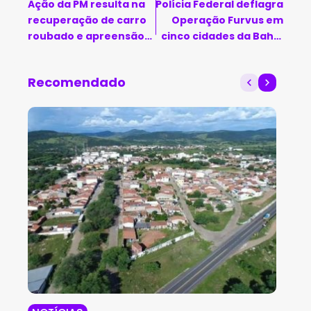
Ação da PM resulta na
Polícia Federal deflagra
recuperação de carro
Operação Furvus em
roubado e apreensão
cinco cidades da Bahia
de pistola em Barra do
contra grupo
Mendes
especializado em
Recomendado
furtos a caixas
eletrônicos