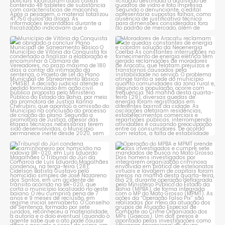
Município de Vitória da
Moradores de Aracatu
Conquista é obrigado a
...
reclamam de quedas
constantes
...
1
0
1
0
Tribunal do Júri condena
Operação do MPBA e MPMT
caminhoneiro por
...
prende dois investigados e
...
1
0
1
0