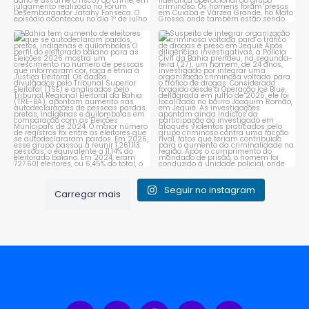
Bahia tem aumento de eleitores
Suspeito de integrar
que se autodeclaram
...
organização criminosa
voltada
...
1
0
1
0
Seguir no instagram
Carregar mais