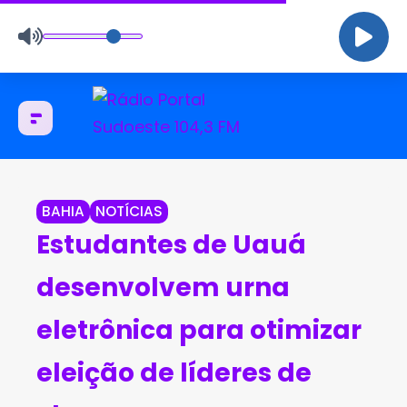
BAHIA
NOTÍCIAS
Estudantes de Uauá
desenvolvem urna
eletrônica para otimizar
eleição de líderes de