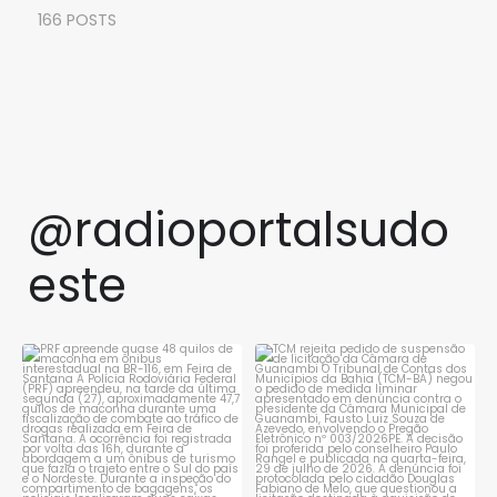
166 POSTS
@radioportalsudo
este
PRF apreende quase 48 quilos
TCM rejeita pedido de
de maconha em ônibus
...
suspensão de licitação da
...
1
0
1
0