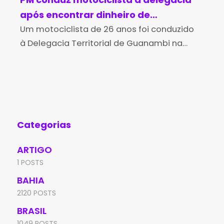
após encontrar dinheiro de
su
procedência suspeita em Guanambi
Um motociclista de 26 anos foi conduzido
ab
Uma
à Delegacia Territorial de Guanambi na
adu
noite de quinta-feira (6), após ser flagrado
Mil
transportando uma quantia em dinheiro
dis
sem conseguir explicar de forma
17º
Categorias
ARTIGO
1 POSTS
BAHIA
2120 POSTS
BRASIL
1049 POSTS