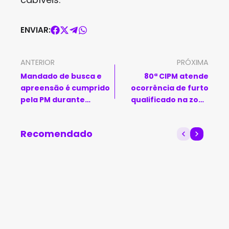
ENVIAR:
ANTERIOR
PRÓXIMA
Mandado de busca e
80ª CIPM atende
apreensão é cumprido
ocorrência de furto
pela PM durante
qualificado na zona
investigação por
rural de Piripá
stalking em Macaúbas
Recomendado