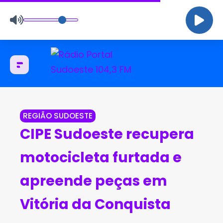
REGIÃO SUDOESTE
CIPE Sudoeste recupera
motocicleta furtada e
apreende peças em
Vitória da Conquista