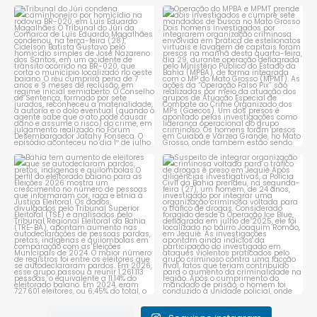
Tribunal do Júri condena
Operação do MPBA e MPMT
caminhoneiro por
...
prende dois investigados e
...
1
0
1
0
Bahia tem aumento de eleitores
Suspeito de integrar
que se autodeclaram
...
organização criminosa
voltada
...
1
0
1
0