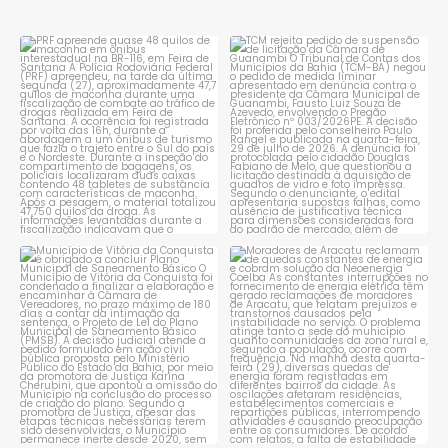
PRF apreende quase 48 quilos
TCM rejeita pedido de
de maconha em ônibus
...
suspensão de licitação da
...
1
0
1
0
Município de Vitória da
Moradores de Aracatu
Conquista é obrigado a
...
reclamam de quedas
constantes
...
1
0
1
0