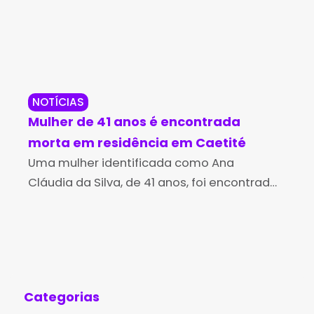
NOTÍCIAS
BR
Mulher de 41 anos é encontrada
PR
morta em residência em Caetité
de
Uma mulher identificada como Ana
ca
A P
Cláudia da Silva, de 41 anos, foi encontrada
no 
morta em sua residência, na Rua 5 de Abril,
mac
bairro Ovídio Teixeira, em Caetité, nas
202
primeiras horas
tod
Categorias