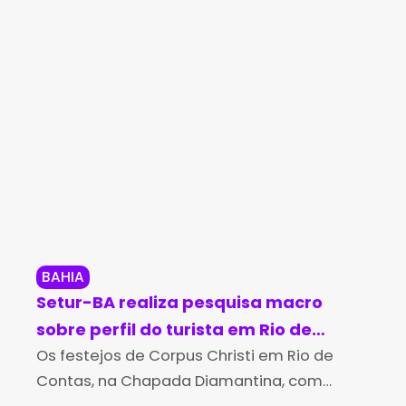
BAHIA
RE
Setur-BA realiza pesquisa macro
Es
sobre perfil do turista em Rio de
su
Contas e Luís Eduardo Magalhães
Os festejos de Corpus Christi em Rio de
ba
A e
Contas, na Chapada Diamantina, com
mai