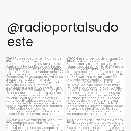
@radioportalsudo
este
PRF apreende quase 48 quilos
TCM rejeita pedido de
de maconha em ônibus
...
suspensão de licitação da
...
1
0
1
0
Município de Vitória da
Moradores de Aracatu
Conquista é obrigado a
...
reclamam de quedas