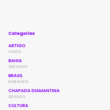
mais de 300 anos de história, foram
des
escolhidos pela Setur-BA para o início da
reg
Pesquisa Macro de
pro
Categorias
ARTIGO
1 POSTS
BAHIA
2120 POSTS
BRASIL
1049 POSTS
CHAPADA DIAMANTINA
331 POSTS
CULTURA