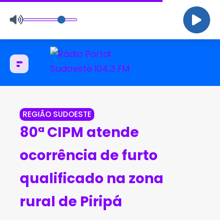
REGIÃO SUDOESTE
80ª CIPM atende
ocorrência de furto
qualificado na zona
rural de Piripá