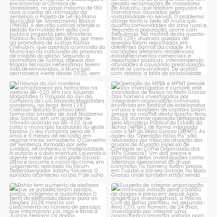
constantes
...
1
0
1
0
Tribunal do Júri condena
Operação do MPBA e MPMT
caminhoneiro por
...
prende dois investigados e
...
1
0
1
0
Bahia tem aumento de eleitores
Suspeito de integrar
que se autodeclaram
...
organização criminosa
voltada
...
1
0
1
0