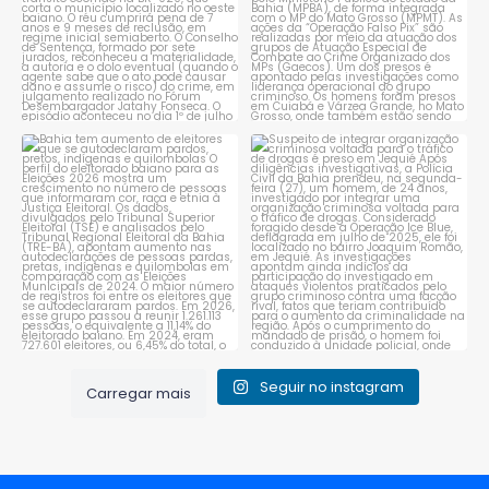
Bahia tem aumento de eleitores
Suspeito de integrar
que se autodeclaram
...
organização criminosa
voltada
...
1
0
1
0
Seguir no instagram
Carregar mais