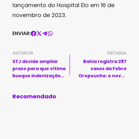
lançamento do Hospital Elo em 16 de
novembro de 2023.
ENVIAR:
ANTERIOR
PRÓXIMA
STJ decide ampliar
Bahia registra 287
prazo para que vítima
casos da Febre
busque indenização
Oropouche; e novos
por abuso sexual na
casos continuam
infância
surgindo
Recomendado