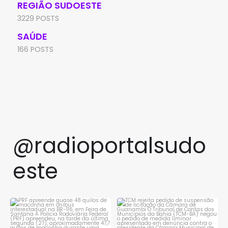
REGIÃO SUDOESTE
3229 POSTS
SAÚDE
166 POSTS
@radioportalsudo
este
PRF apreende quase 48 quilos
TCM rejeita pedido de
de maconha em ônibus
...
suspensão de licitação da
...
1
0
1
0