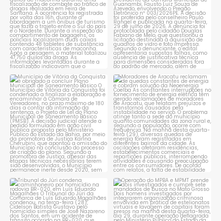
Município de Vitória da
Moradores de Aracatu
Conquista é obrigado a
...
reclamam de quedas
constantes
...
1
0
1
0
Tribunal do Júri condena
Operação do MPBA e MPMT
caminhoneiro por
...
prende dois investigados e
...
1
0
1
0