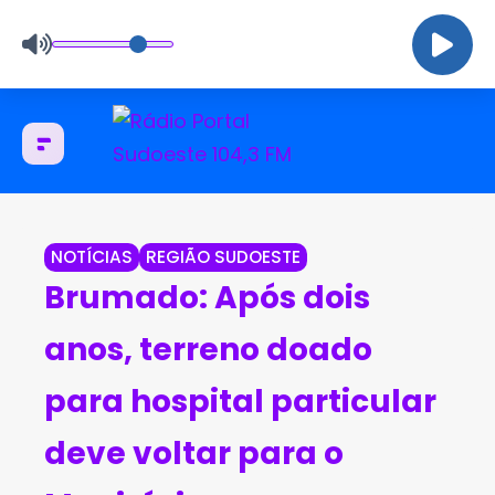
NOTÍCIAS
REGIÃO SUDOESTE
Brumado: Após dois
anos, terreno doado
para hospital particular
deve voltar para o