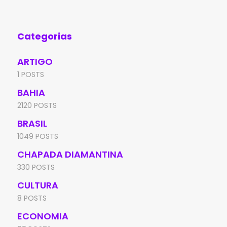
fo
Categorias
ARTIGO
1 POSTS
BAHIA
2120 POSTS
BRASIL
1049 POSTS
CHAPADA DIAMANTINA
330 POSTS
CULTURA
8 POSTS
ECONOMIA