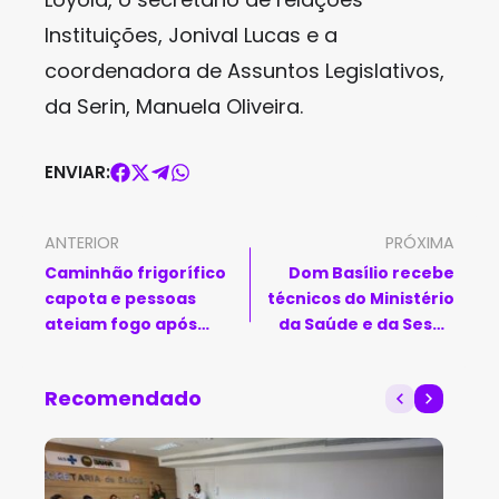
Instituições, Jonival Lucas e a
coordenadora de Assuntos Legislativos,
da Serin, Manuela Oliveira.
ENVIAR:
ANTERIOR
PRÓXIMA
Caminhão frigorífico
Dom Basílio recebe
capota e pessoas
técnicos do Ministério
ateiam fogo após
da Saúde e da Sesab
saqueamento ser
para
impedido na Bahia
acompanhamento da
Recomendado
experiência de
estratégia Saúde da
Família