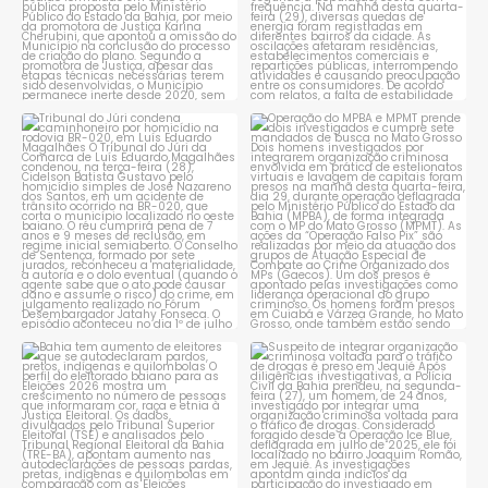
Tribunal do Júri condena
Operação do MPBA e MPMT
caminhoneiro por
...
prende dois investigados e
...
1
0
1
0
Bahia tem aumento de eleitores
Suspeito de integrar
que se autodeclaram
...
organização criminosa
voltada
...
1
0
1
0