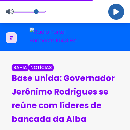
BAHIA
NOTÍCIAS
Base unida: Governador
Jerônimo Rodrigues se
reúne com líderes de
bancada da Alba