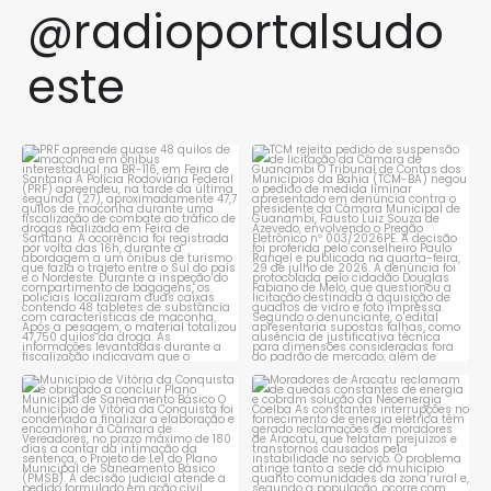
@radioportalsudo
este
PRF apreende quase 48 quilos
TCM rejeita pedido de
de maconha em ônibus
...
suspensão de licitação da
...
1
0
1
0
Município de Vitória da
Moradores de Aracatu
Conquista é obrigado a
...
reclamam de quedas
constantes
...
1
0
1
0