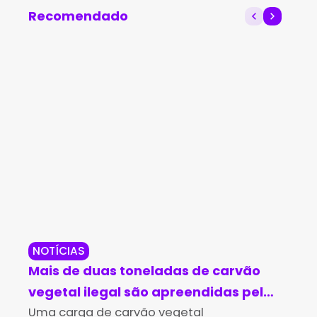
Recomendado
NOTÍCIAS
RE
Mais de duas toneladas de carvão
Sus
vegetal ilegal são apreendidas pela
pr
CIPPA em Caturama
Uma carga de carvão vegetal
Br
Um 