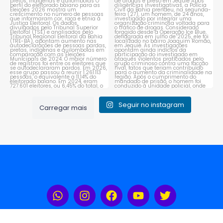
que se autodeclaram
...
organização criminosa
voltada
...
1
0
1
0
Seguir no instagram
Carregar mais