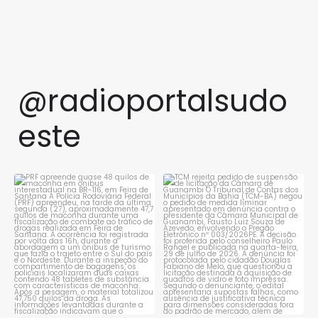
@radioportalsudo
este
PRF apreende quase 48 quilos
TCM rejeita pedido de
de maconha em ônibus
...
suspensão de licitação da
...
1
0
1
0