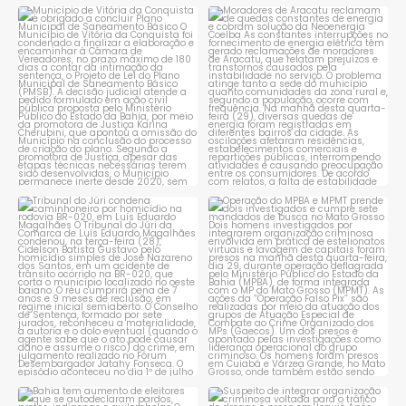
Município de Vitória da
Moradores de Aracatu
Conquista é obrigado a
...
reclamam de quedas
constantes
...
1
0
1
0
Tribunal do Júri condena
Operação do MPBA e MPMT
caminhoneiro por
...
prende dois investigados e
...
1
0
1
0
Bahia tem aumento de eleitores
Suspeito de integrar