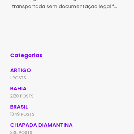
transportada sem documentação legal foi
mad
apreendida pela Companhia
Bru
Independente de Polícia de Proteção
esp
Ambiental (CIPPA/Lençóis) na tarde de
faz
segunda-feira (21), na BA-152, próximo ao
entroncamento
Categorias
ARTIGO
1 POSTS
BAHIA
2120 POSTS
BRASIL
1049 POSTS
CHAPADA DIAMANTINA
330 POSTS