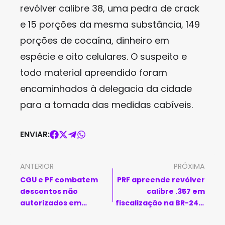
revólver calibre 38, uma pedra de crack
e 15 porções da mesma substância, 149
porções de cocaína, dinheiro em
espécie e oito celulares. O suspeito e
todo material apreendido foram
encaminhados à delegacia da cidade
para a tomada das medidas cabíveis.
ENVIAR:
ANTERIOR
PRÓXIMA
CGU e PF combatem
PRF apreende revólver
descontos não
calibre .357 em
autorizados em
fiscalização na BR-242,
benefícios do INSS
em Ibotirama (BA)