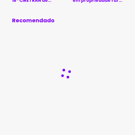
18ª CIRETRAN de
em propriedade rural
Brumado
de Jacaraci
Recomendado