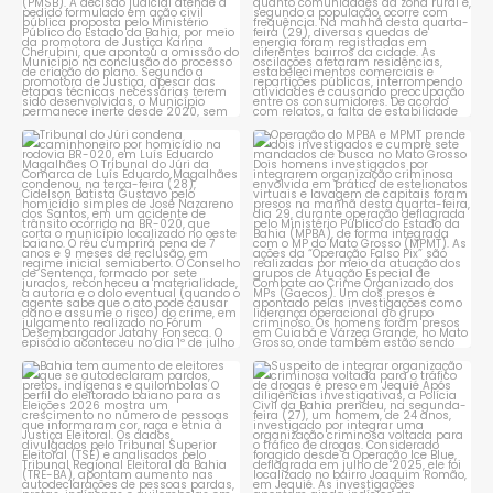
Tribunal do Júri condena
Operação do MPBA e MPMT
caminhoneiro por
...
prende dois investigados e
...
1
0
1
0
Bahia tem aumento de eleitores
Suspeito de integrar
que se autodeclaram
...
organização criminosa
voltada
...
1
0
1
0