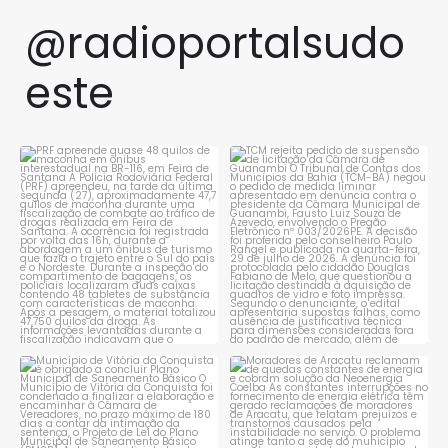
@radioportalsudo
este
PRF apreende quase 48 quilos
TCM rejeita pedido de
de maconha em ônibus
...
suspensão de licitação da
...
1
0
1
0
Município de Vitória da
Moradores de Aracatu
Conquista é obrigado a
...
reclamam de quedas
constantes
...
1
0
1
0