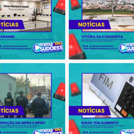
ção do MPBA e MPMT prende dois
Bahia tem aumento de eleitores
investigados e
...
autodeclaram
...
1
0
1
0