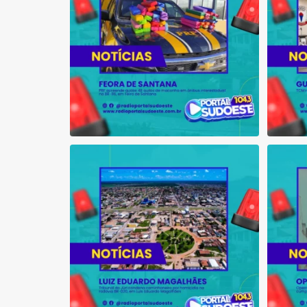
Tribunal do Júri condena caminhoneiro
Opera
por
...
1
0