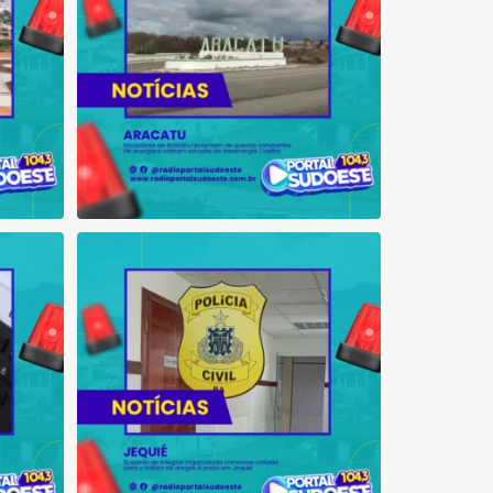
 que se
Suspeito de integrar organização criminosa
voltada
...
1
0