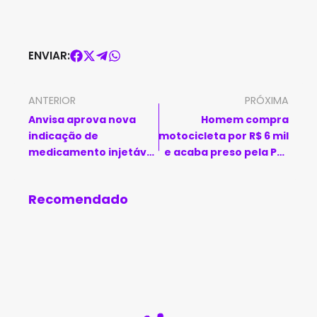
ENVIAR:
ANTERIOR
PRÓXIMA
Anvisa aprova nova
Homem compra
indicação de
motocicleta por R$ 6 mil
medicamento injetável
e acaba preso pela PRF
para prevenção do HIV-
em Manoel Vitorino
1
Recomendado