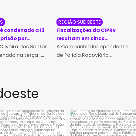
AS
REGIÃO SUDOESTE
 condenado a 12
Fiscalizações da CIPRv
 prisão por
resultam em cinco
io em Vitória da
Oliveira dos Santos
apreensões de
A Companhia Independente
sta
mercadorias irregulares
denado na terça-
de Polícia Rodoviária
em Tanhaçu
ia 25, em sessão do
(CIPRv/Brumado) realizou
lizada em Vitória da
cinco apreensões de
a, a 12 anos de
mercadorias irregulares no
doeste
Segundo a
município de Tanhaçu,
, realizada pelo
durante ações de
r
fiscalização no Posto de
Sussuarana, no domingo
rejeita pedido de suspensão de
Município de Vitória da Conqui
licitação da
...
obrigado a
...
(21) e na
1
0
1
0