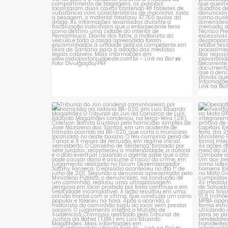
Tribunal do Júri condena caminhoneiro
Opera
por
...
1
0