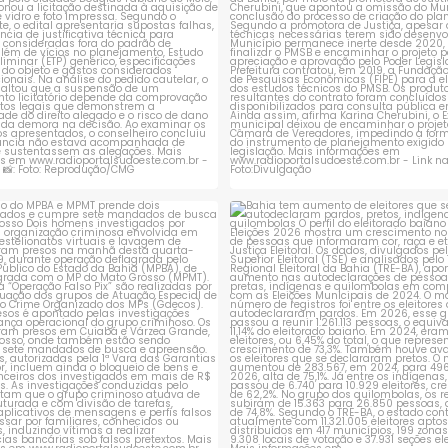
ção do MPBA e MPMT prende dois
Bahia tem aumento de eleitores
investigados e
...
autodeclaram
...
1
0
1
0