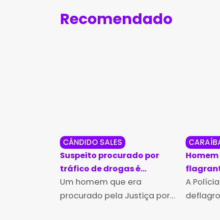
Recomendado
CÂNDIDO SALES
CARAÍB
Suspeito procurado por
Homem 
tráfico de drogas é
flagran
capturado em Cândido
Um homem que era
irregul
A Polícia
Sales
durante
procurado pela Justiça por
deflagro
em Car
tráfico de drogas foi preso
(4), a O