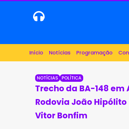
Ao vivo
Início
Notícias
Programação
Con
NOTÍCIAS
POLÍTICA
Trecho da BA-148 em 
Rodovia João Hipólito 
Vitor Bonfim