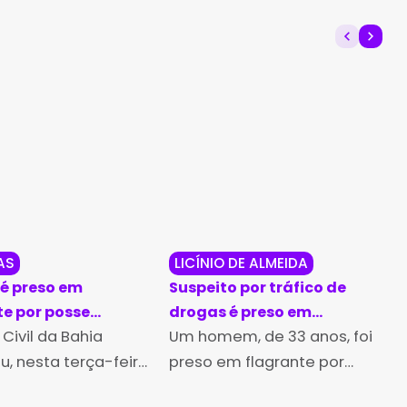
AS
LICÍNIO DE ALMEIDA
é preso em
Suspeito por tráfico de
te por posse
drogas é preso em
ar de arma de fogo
 Civil da Bahia
flagrante em Licínio de
Um homem, de 33 anos, foi
 a operação Ultio
Almeida
u, nesta terça-feira
preso em flagrante por
aíbas
peração Ultio, com o
tráfico de drogas, pela