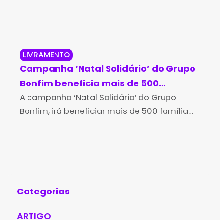
LIVRAMENTO
NO
Campanha ‘Natal Solidário’ do Grupo
Por
Bonfim beneficia mais de 500
PR
famílias carentes em Dom Basílio e
A campanha ‘Natal Solidário’ do Grupo
via
Na 
Bonfim, irá beneficiar mais de 500 famílias
o d
Livramento de Nossa Senhora
carentes nos municípios de Dom Basílio e
aco
Livramento de Nossa Senhora. Através da
Ric
campanha, o Grupo decidiu
Jer
Seg
Categorias
ARTIGO