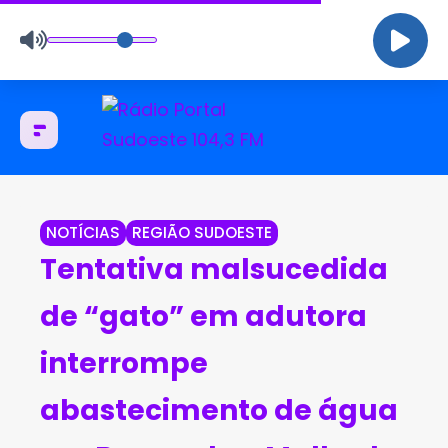
NOTÍCIAS
REGIÃO SUDOESTE
Tentativa malsucedida
de “gato” em adutora
interrompe
abastecimento de água