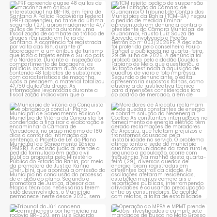
PRF apreende quase 48 quilos
TCM rejeita pedido de
de maconha em ônibus
...
suspensão de licitação da
...
1
0
1
0
Município de Vitória da
Moradores de Aracatu
Conquista é obrigado a
...
reclamam de quedas
constantes
...
1
0
1
0
Tribunal do Júri condena
Operação do MPBA e MPMT