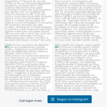
caminhoneiro por
...
prende dois investigados e
...
1
0
1
0
Bahia tem aumento de eleitores
Suspeito de integrar
que se autodeclaram
...
organização criminosa
voltada
...
1
0
1
0
Seguir no instagram
Carregar mais