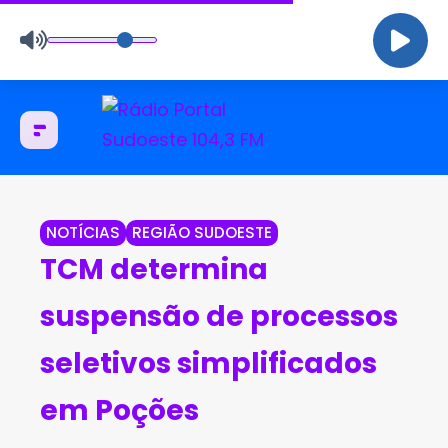
NOTÍCIAS
REGIÃO SUDOESTE
TCM determina
suspensão de processos
seletivos simplificados
em Poções