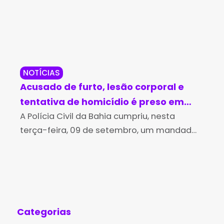
NOTÍCIAS
JU
Acusado de furto, lesão corporal e
Br
tentativa de homicídio é preso em
Ju
Barra do Choça
A Polícia Civil da Bahia cumpriu, nesta
nes
A j
terça-feira, 09 de setembro, um mandado
de 
de prisão preventiva contra um homem de
Pir
24 anos, suspeito de ser autor de diversos
Sud
crimes na
um 
Categorias