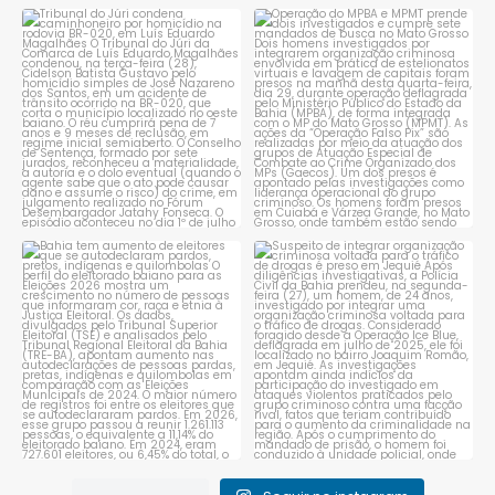
Tribunal do Júri condena
Operação do MPBA e MPMT
caminhoneiro por
...
prende dois investigados e
...
1
0
1
0
Bahia tem aumento de eleitores
Suspeito de integrar
que se autodeclaram
...
organização criminosa
voltada
...
1
0
1
0