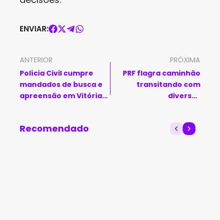
ENVIAR:
ANTERIOR
PRÓXIMA
Polícia Civil cumpre
PRF flagra caminhão
mandados de busca e
transitando com
apreensão em Vitória
diversas
da Conquista
irregularidades em
Simões Filho
Recomendado