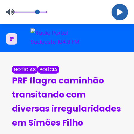
NOTÍCIAS
POLÍCIA
PRF flagra caminhão
transitando com
diversas irregularidades
em Simões Filho