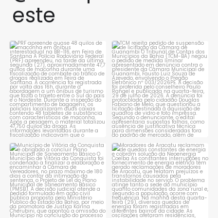
este
PRF apreende quase 48 quilos
TCM rejeita pedido de
de maconha em ônibus
...
suspensão de licitação da
...
1
0
1
0
Município de Vitória da
Moradores de Aracatu
Conquista é obrigado a
...
reclamam de quedas
constantes
...
1
0
1
0