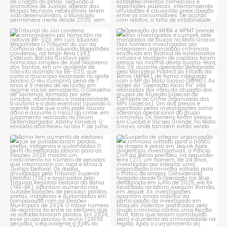
Tribunal do Júri condena
Operação do MPBA e MPMT
caminhoneiro por
...
prende dois investigados e
...
1
0
1
0
Bahia tem aumento de eleitores
Suspeito de integrar
que se autodeclaram
...
organização criminosa
voltada
...
1
0
1
0