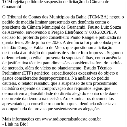
TCM rejeita pedido de suspensão de licitação da Câmara de
Guanambi
O Tribunal de Contas dos Municípios da Bahia (TCM-BA) negou o
pedido de medida liminar apresentado em denúncia contra o
presidente da Câmara Municipal de Guanambi, Fausto Luiz Souza
de Azevedo, envolvendo o Pregão Eletrônico nº 003/2026PE. A
decisão foi proferida pelo conselheiro Paulo Rangel e publicada na
quarta-feira, 29 de julho de 2026. A denúncia foi protocolada pelo
cidadão Douglas Fabiano de Melo, que questionou a licitação
destinada à aquisição de quadros de vidro e foto impressa. Segundo
o denunciante, o edital apresentaria supostas falhas, como ausência
de justificativa técnica para dimensões consideradas fora do padrão
de mercado, além de vícios no planejamento, Estudo Técnico
Preliminar (ETP) genérico, especificações excessivas do objeto e
gastos considerados desproporcionais. Na análise do pedido
cautelar, o relator ressaltou que a suspensão de um procedimento
licitatório depende da comprovação dos requisitos legais que
demonstrem a plausibilidade do direito alegado e o risco de dano
decorrente da demora na decisão. Ao examinar os documentos
apresentados, o conselheiro concluiu que a denúncia não estava
acompanhada de provas que sustentassem as alegações.
Mais informações em www.radioportalsudoeste.com.br
- Link na Bio!