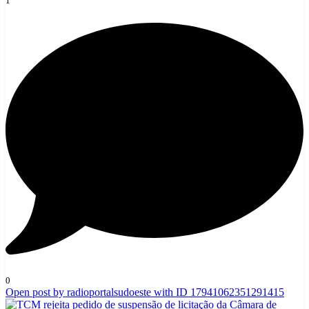
1
0
Open post by radioportalsudoeste with ID 17941062351291415