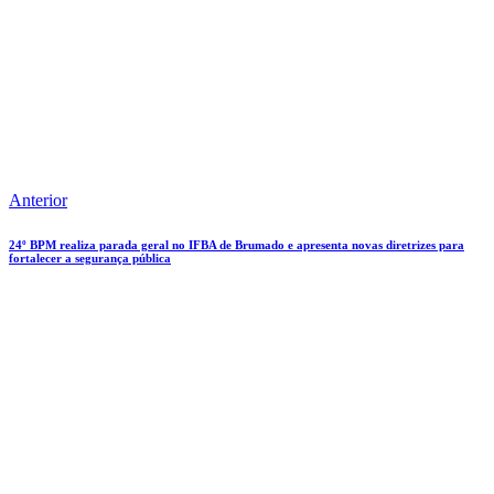
Anterior
24º BPM realiza parada geral no IFBA de Brumado e apresenta novas diretrizes para
fortalecer a segurança pública