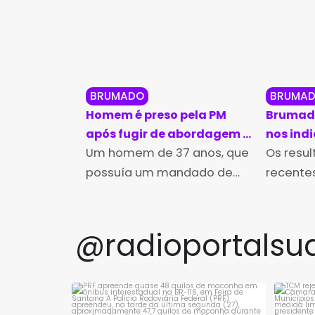
BRUMADO
BRUMA
Homem é preso pela PM
Brumado
após fugir de abordagem e
nos ind
pular muros em Brumado
Um homem de 37 anos, que
educaçã
Os resu
Ideb 20
possuía um mandado de
recentes
prisão em aberto, foi preso
Desenvo
pela Polícia Militar na tarde
Educação
desta sexta-feira (7), no
divulgad
@radioportalsu
bairro Irmã Dulce, em
da Educ
Brumado. A
Institut
Estudos
PRF apreende quase 48 quilos de maconha
TCM 
em ônibus
...
Educacio