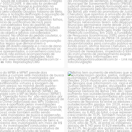
1
0
1
0
ção do MPBA e MPMT prende dois
Bahia tem aumento de eleitores
investigados e
...
autodeclaram
...
1
0
1
0