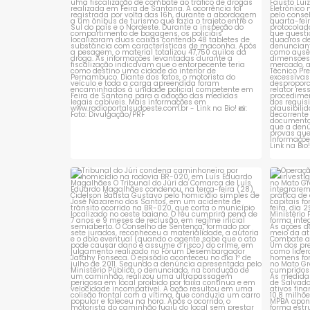
1
0
(Inep),
Tribunal do Júri condena caminhoneiro
Opera
por
...
1
0