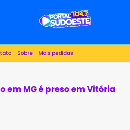
tato
Sobre
Mais pedidas
io em MG é preso em Vitória