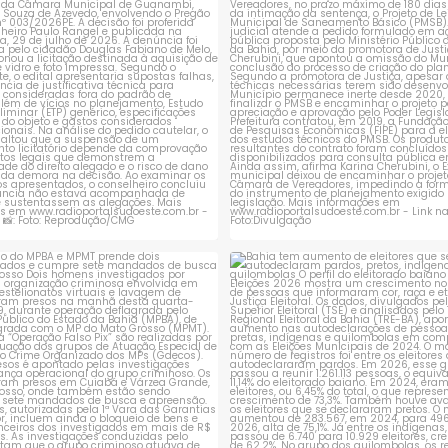
1
0
1
0
ção do MPBA e MPMT prende dois
Bahia tem aumento de eleitores
investigados e
...
autodeclaram
...
1
0
1
0