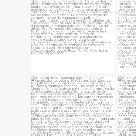
1
0
Tribunal do Júri condena caminhoneiro
Opera
por
...
1
0