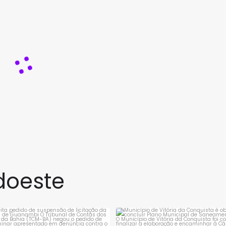
doeste
rejeita pedido de suspensão de
Município de Vitória da Conqui
licitação da
...
obrigado a
...