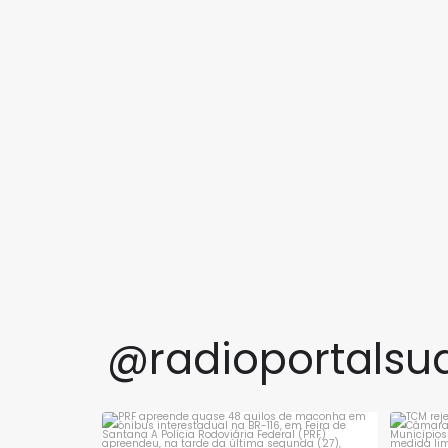
@radioportalsu
PRF apreende quase 48 quilos de maconha
TCM 
em ônibus
...