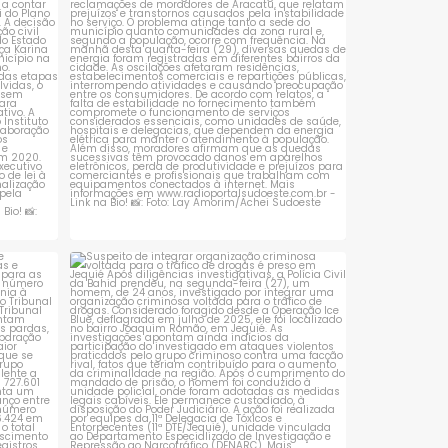
1
0
 que se
Suspeito de integrar organização criminosa
voltada
...
1
0