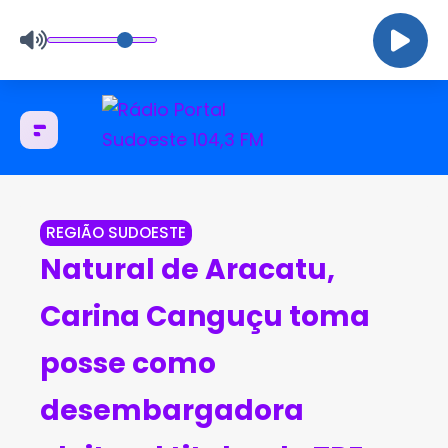
REGIÃO SUDOESTE
Natural de Aracatu,
Carina Canguçu toma
posse como
desembargadora