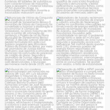
Município de Vitória da
Moradores de Aracatu
Conquista é obrigado a
...
reclamam de quedas
constantes
...
1
0
1
0
Tribunal do Júri condena
Operação do MPBA e MPMT
caminhoneiro por
...
prende dois investigados e
...
1
0
1
0