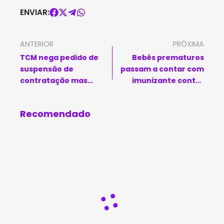
ENVIAR:
ANTERIOR
PRÓXIMA
TCM nega pedido de
Bebês prematuros
suspensão de
passam a contar com
contratação mas
imunizante contra
mantém apuração de
bronquiolite no SUS
denúncia em Macarani
Recomendado