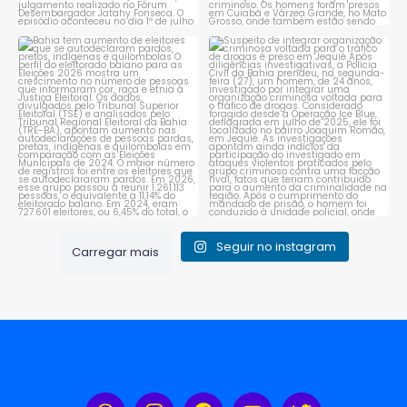
Bahia tem aumento de eleitores
Suspeito de integrar
que se autodeclaram
...
organização criminosa
voltada
...
1
0
1
0
Seguir no instagram
Carregar mais