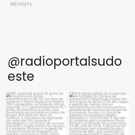
166 POSTS
@radioportalsudo
este
PRF apreende quase 48 quilos
TCM rejeita pedido de
de maconha em ônibus
...
suspensão de licitação da
...
1
0
1
0