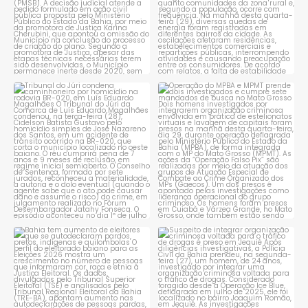
Tribunal do Júri condena
Operação do MPBA e MPMT
caminhoneiro por
...
prende dois investigados e
...
1
0
1
0
Bahia tem aumento de eleitores
Suspeito de integrar
que se autodeclaram
...
organização criminosa
voltada
...
1
0
1
0