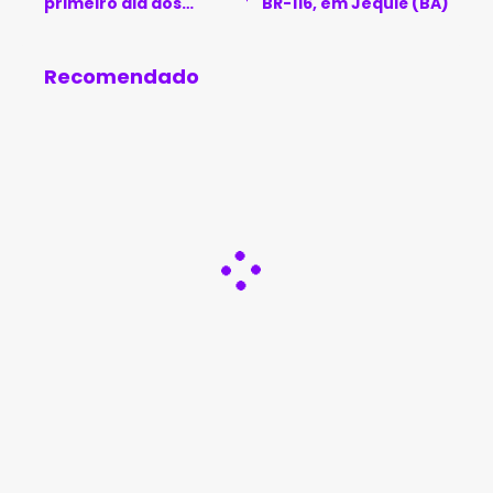
primeiro dia dos
BR-116, em Jequié (BA)
festejos pelos 148 anos
de Brumado
Recomendado