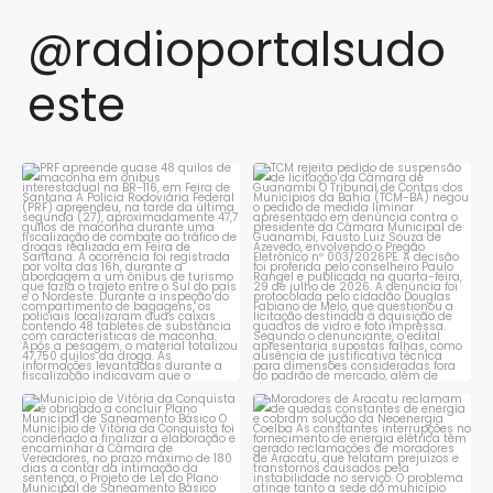
@radioportalsudo
este
PRF apreende quase 48 quilos
TCM rejeita pedido de
de maconha em ônibus
...
suspensão de licitação da
...
1
0
1
0
Município de Vitória da
Moradores de Aracatu
Conquista é obrigado a
...
reclamam de quedas
constantes
...
1
0
1
0