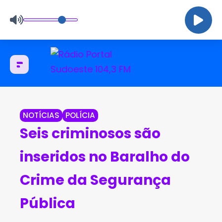
NOTÍCIAS
POLÍCIA
Seis criminosos são
inseridos no Baralho do
Crime da Segurança
Pública