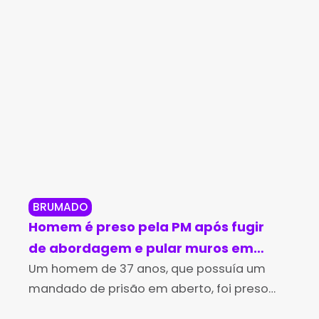
BRUMADO
BR
Homem é preso pela PM após fugir
Br
de abordagem e pular muros em
in
Brumado
Um homem de 37 anos, que possuía um
no
Os 
mandado de prisão em aberto, foi preso
Des
pela Polícia Militar na tarde desta sexta-
(Id