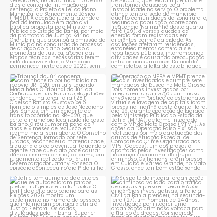
1
0
Tribunal do Júri condena
Operação do MPBA e MPMT
caminhoneiro por
...
prende dois investigados e
...
1
0
1
0
Bahia tem aumento de eleitores
Suspeito de integrar
que se autodeclaram
...
organização criminosa
voltada
...
1
0
1
0