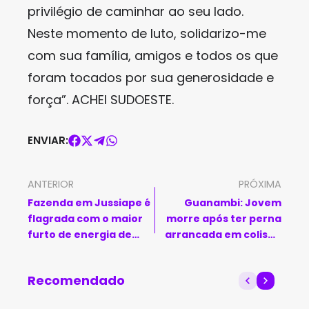
privilégio de caminhar ao seu lado.
Neste momento de luto, solidarizo-me
com sua família, amigos e todos os que
foram tocados por sua generosidade e
força”. ACHEI SUDOESTE.
ENVIAR:
ANTERIOR
PRÓXIMA
Fazenda em Jussiape é
Guanambi: Jovem
flagrada com o maior
morre após ter perna
furto de energia de
arrancada em colisão
2025; volume poderia
na BR-030
abastecer 140 mil
Recomendado
residências