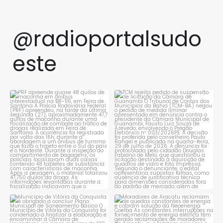
@radioportalsudo
este
PRF apreende quase 48 quilos
TCM rejeita pedido de
de maconha em ônibus
...
suspensão de licitação da
...
1
0
1
0
Município de Vitória da
Moradores de Aracatu
Conquista é obrigado a
...
reclamam de quedas
constantes
...
1
0