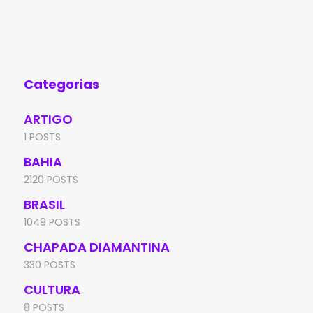
feira (7), no bairro Irmã Dulce, em Brumado.
Edu
A
de 
Aní
Categorias
ARTIGO
1 POSTS
BAHIA
2120 POSTS
BRASIL
1049 POSTS
CHAPADA DIAMANTINA
330 POSTS
CULTURA
8 POSTS