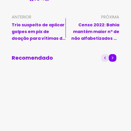
ANTERIOR
PRÓXIMA
Trio suspeito de aplicar
Censo 2022: Bahia
golpes em pix de
mantém maior nº de
doação para vítimas do
não alfabetizados do
RS é preso em SP
país; estado ocupa
posição há 31 anos
Recomendado