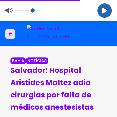
BAHIA
NOTÍCIAS
Salvador: Hospital
Aristides Maltez adia
cirurgias por falta de
médicos anestesistas