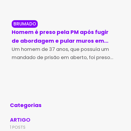
BRUMADO
BR
Homem é preso pela PM após fugir
Br
de abordagem e pular muros em
in
Brumado
Um homem de 37 anos, que possuía um
no
Os 
mandado de prisão em aberto, foi preso
Des
pela Polícia Militar na tarde desta sexta-
(Id
feira (7), no bairro Irmã Dulce, em Brumado.
Edu
A
de 
Aní
Categorias
ARTIGO
1 POSTS