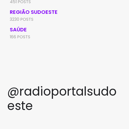
451 POSTS
REGIÃO SUDOESTE
3230 POSTS
SAÚDE
166 POSTS
@radioportalsudo
este
PRF apreende quase 48 quilos
TCM rejeita pedido de