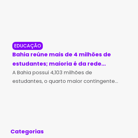
EDUCAÇÃO
BA
Bahia reúne mais de 4 milhões de
Em
estudantes; maioria é da rede
ve
pública
A Bahia possui 4,103 milhões de
A a
estudantes, o quarto maior contingente
Rod
do país, segundo dados da Pesquisa
da 
Nacional por Amostra de Domicílios
de 
Contínua (PNADC) 2025, divulgados pelo
de
Instituto Brasileiro de
Categorias