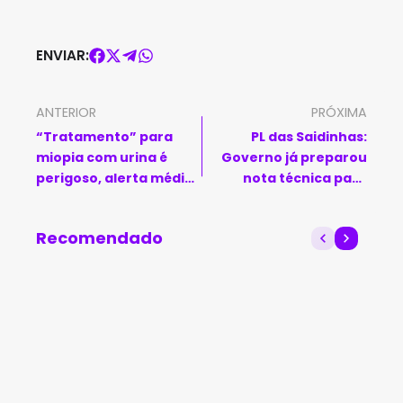
ENVIAR:
ANTERIOR
PRÓXIMA
“Tratamento” para
PL das Saidinhas:
miopia com urina é
Governo já preparou
perigoso, alerta médico
nota técnica para
após método viralizar
possível veto
nas redes sociais
Recomendado