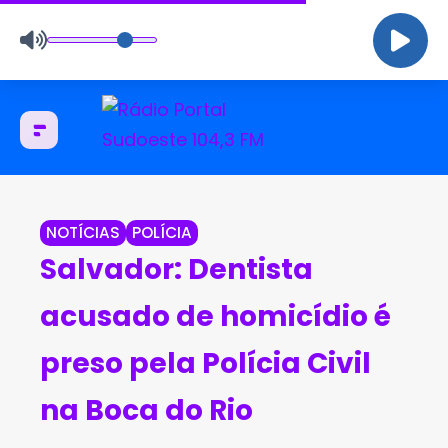
NOTÍCIAS
POLÍCIA
Salvador: Dentista
acusado de homicídio é
preso pela Polícia Civil
na Boca do Rio