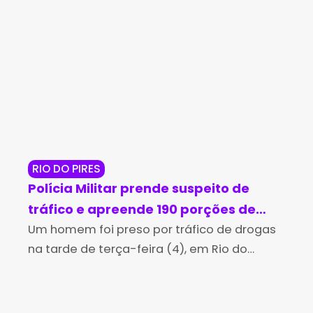
RIO DO PIRES
JE
Polícia Militar prende suspeito de
Op
tráfico e apreende 190 porções de
ma
cocaína em Rio do Pires
Um homem foi preso por tráfico de drogas
cr
A P
na tarde de terça-feira (4), em Rio do
man
Je
Pires, após uma perseguição realizada por
Per
policiais militares da 4ª Companhia
Jeq
Independente da Polícia
man