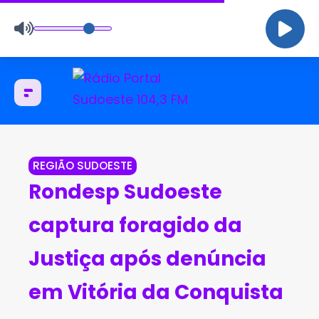
REGIÃO SUDOESTE
Rondesp Sudoeste
captura foragido da
Justiça após denúncia
em Vitória da Conquista