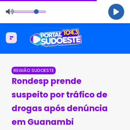
REGIÃO SUDOESTE
Rondesp prende
suspeito por tráfico de
drogas após denúncia
em Guanambi