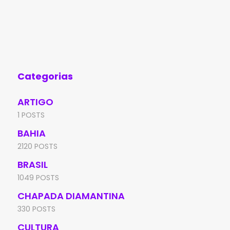
(Ideb), divulgados pelo Ministério da
Bac
Educação (MEC) e pelo Instituto Nacional
des
de Estudos e Pesquisas Educacionais
no 
Anísio Teixeira (Inep),
Ed
Categorias
ARTIGO
1 POSTS
BAHIA
2120 POSTS
BRASIL
1049 POSTS
CHAPADA DIAMANTINA
330 POSTS
CULTURA