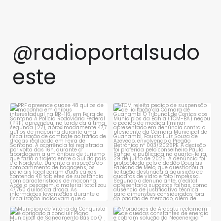
@radioportalsudo
este
PRF apreende quase 48 quilos
TCM rejeita pedido de
de maconha em ônibus
...
suspensão de licitação da
...
1
0
1
0
Município de Vitória da
Moradores de Aracatu