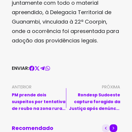
juntamente com todo o material
apreendido, à Delegacia Territorial de
Guanambi, vinculada à 22ª Coorpin,
onde a ocorrência foi apresentada para
adoção das providências legais.
ENVIAR:
ANTERIOR
PRÓXIMA
PM prende dois
Rondesp Sudoeste
suspeitos por tentativa
captura foragido da
de roubo na zona rural
Justiça após denúncia
de Belo Campo
em Vitória da
Conquista
Recomendado