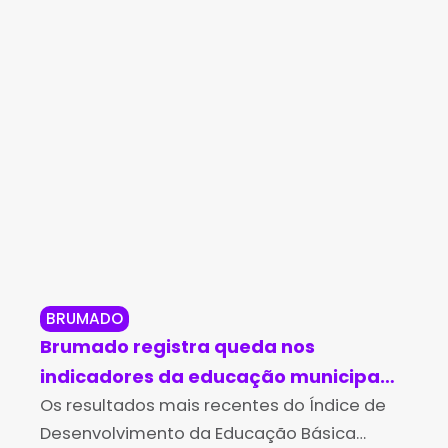
BRUMADO
BO
Brumado registra queda nos
Bo
indicadores da educação municipal
de
no Ideb 2025
Os resultados mais recentes do Índice de
Bah
Com
Desenvolvimento da Educação Básica
loc