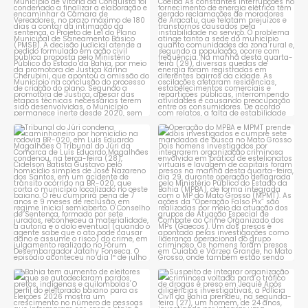
Conquista é obrigado a
...
reclamam de quedas
constantes
...
1
0
1
0
Tribunal do Júri condena
Operação do MPBA e MPMT
caminhoneiro por
...
prende dois investigados e
...
1
0
1
0
Bahia tem aumento de eleitores
Suspeito de integrar
que se autodeclaram
...
organização criminosa
voltada
...
1
0