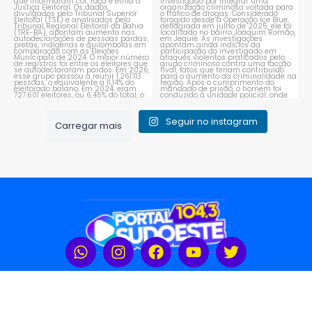
1
0
Seguir no instagram
Carregar mais
Rádio Portal Sudoeste 104,3