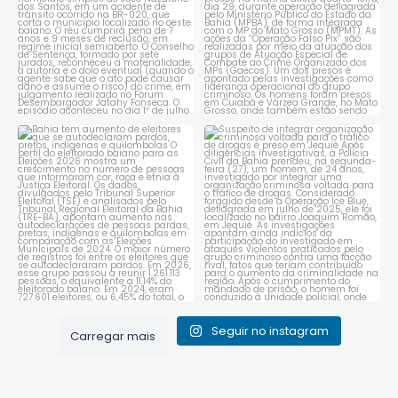
Bahia tem aumento de eleitores
Suspeito de integrar
que se autodeclaram
...
organização criminosa
voltada
...
1
0
1
0
Seguir no instagram
Carregar mais