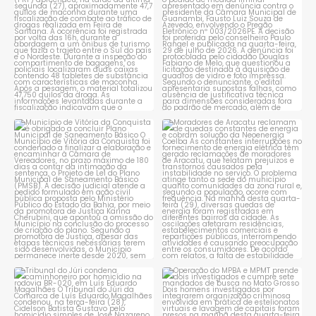
1
0
1
0
Município de Vitória da
Moradores de Aracatu
Conquista é obrigado a
...
reclamam de quedas
constantes
...
1
0
1
0
Tribunal do Júri condena
Operação do MPBA e MPMT
caminhoneiro por
...
prende dois investigados e
...
1
0
1
0