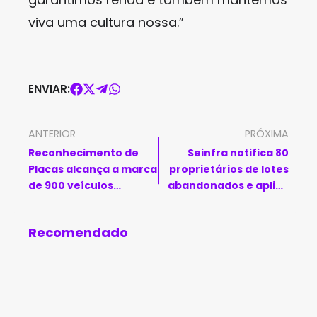
viva uma cultura nossa.”
ENVIAR:
ANTERIOR
PRÓXIMA
Reconhecimento de
Seinfra notifica 80
Placas alcança a marca
proprietários de lotes
de 900 veículos
abandonados e aplica
recuperados no estado
multas em Guanambi
Recomendado