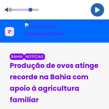
BAHIA
NOTÍCIAS
Produção de ovos atinge
recorde na Bahia com
apoio à agricultura
familiar