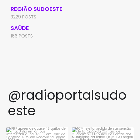
REGIÃO SUDOESTE
3229 POSTS
SAÚDE
166 POSTS
@radioportalsudo
este
PRF apreende quase 48 quilos
TCM rejeita pedido de
de maconha em ônibus
...
suspensão de licitação da
...