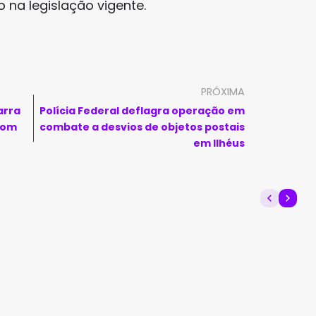
 na legislação vigente.
PRÓXIMA
arra
Polícia Federal deflagra operação em
com
combate a desvios de objetos postais
em Ilhéus