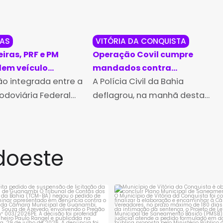
RAS
VITÓRIA DA CONQUISTA
iras, PRF e PM
Operação Covil cumpre
em veículo
mandados contra
o
o integrada entre a
investigado por tráfico de
A Polícia Civil da Bahia
drogas em Vitória da
Rodoviária Federal
deflagrou, na manhã desta
Conquista
 Polícia Militar da
quinta-feira (6), a
M-BA) resultou na
Operação Covil, com o
ação de um
objetivo de cumprir três
doeste
t Onix clonado e na
mandados de busca e
de um homem,
apreensão contra um
homem, de 20
rejeita pedido de suspensão de
Município de Vitória da Conqui
licitação da
...
obrigado a
...
1
0
1
0