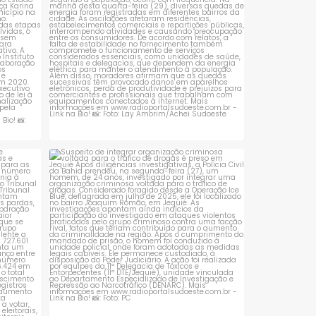
 que se
Suspeito de integrar organização criminosa
voltada
...
1
0