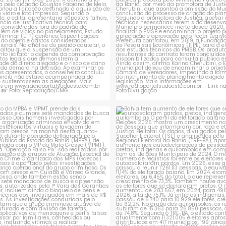
ção do MPBA e MPMT prende dois
Bahia tem aumento de eleitores
investigados e
...
autodeclaram
...
1
0
1
0