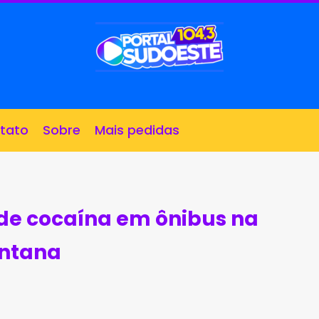
tato
Sobre
Mais pedidas
 de cocaína em ônibus na
antana