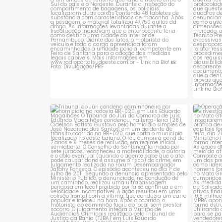
Tribunal do Júri condena caminhoneiro
Opera
por
...
1
0